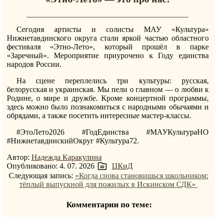
Сегодня артисты и солисты МАУ «Культура»
Нижнетавдинского округа стали яркой частью областного
фестиваля «Этно-Лето», который прошёл в парке
«Заречный». Мероприятие приурочено к Году единства
народов России.
На сцене переплелись три культуры: русская,
белорусская и украинская. Мы пели о главном — о любви к
Родине, о мире и дружбе. Кроме концертной программы,
здесь можно было познакомиться с народными обычаями и
обрядами, а также посетить интересные мастер-классы.
#ЭтоЛето2026 #ГодЕдинства #МАУКультураНО
#НижнетавдинскийОкруг #Культура72.
Автор:
Надежда Каракулина
Опубликовано: 4. 07. 2026
ЦКиД
Следующая запись:
«Когда снова становишься школьником:
тёплый выпускной для пожилых в Искинском СДК»
Комментарии по теме: