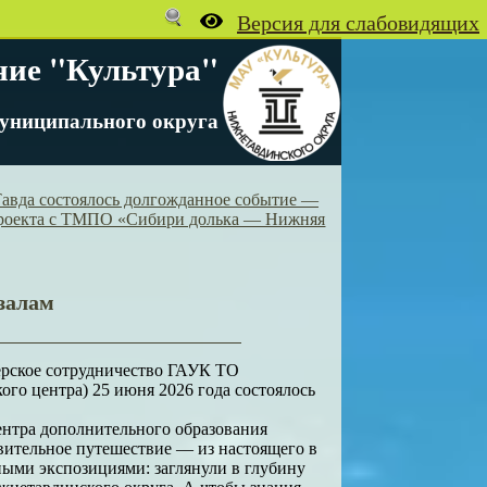
ние "Культура"
униципального округа
Тавда состоялось долгожданное событие —
 проекта с ТМПО «Сибири долька — Нижняя
залам
ерское сотрудничество ГАУК ТО
го центра) 25 июня 2026 года состоялось
ентра дополнительного образования
ивительное путешествие — из настоящего в
ными экспозициями: заглянули в глубину