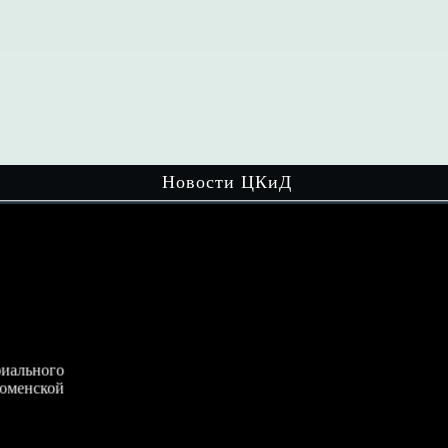
Новости ЦКиД
ого
Волонтёры культуры и активисты
кой
движения «Хранители истории» объединили
усилия и…
Читать далее
кул