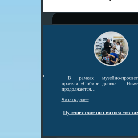
ародные забавы —
В рамках музейно-просветительс
проекта «Сибири долька — Нижняя Та
продолжается…
Читать далее
тарины»
Путешествие по святым местам окру