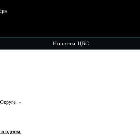
Волонтёры культуры в действии: день
Чит
памяти и полезных дел !
Новости ЦБС
ге –
В рамках вечерней досуговой площадки
"Вечером в Округе - Целый…
Читать далее
сам
ном
«Домбра и легенда: голос степи»
Чит