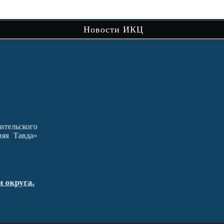
Новости ИКЦ
кого
Хорошо ли мы знаем природу родного
вда»
края? Ответ на этот…
Читать далее
Краеведческая игра «Природа родного
га.
края»
пос
гд
Чит