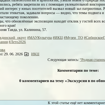
щадках палеонтологии и археологии, узнали новое о природе Н
нились, ребята закрепили их с помощью увлекательной виктори
ий интерес у юных посетителей вызвал новый зал патриотики. 
итали этикетаж, задавали вопросы — видно, что темы подвига 
растающему поколению.
ы, что обновлённые экспозиции находят отклик у гостей всех во
ого края!
жняя Тавда, ул. Калинина, 57.
вдинский_округ
#МАУКультура
#ИКЦ
#Музеи_ТО
#Сибирское
пания
#Лето2026
ова
: 29. 06. 2026
ИКЦ
Следующая запись:
“Родная старин
Комментарии по теме:
0 комментариев на тему «Экскурсия в по об
К этой статье ещё нет комментарие