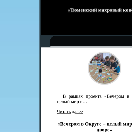
месте»
«Тюменский махровый ковёр»
В рамках проекта «Вечером в Окру
целый мир в…
Читать далее
«Вечером в Округе – целый мир в од
дворе»