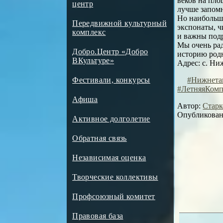
веков на пло
центр
лучше запом
Но наибольш
Передвижной культурный
экспонаты, ч
комплекс
и важны под
Мы очень рад
Добро.Центр «Добро
историю родн
ВКультуре»
Адрес: с. Ни
#Нижнета
Фестивали, конкурсы
#ЛетняяКом
Афиша
Автор:
Старк
Опубликовано
Активное долголетие
Обратная связь
Независимая оценка
Творческие коллективы
Профсоюзный комитет
Правовая база