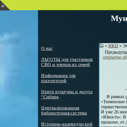
Мун
»
ИКЦ
»
Эк
О нас
Предыдуща
открытие о
ЛЬГОТЫ для участников
СВО и членов их семей
Информация для
посетителей
Центр культуры и досуга
В рамках 
“Сибирь
«Тюменское м
торжественно
Централизованная
И уже 26 июн
библиотечная система
«Юность». В 
прошлое, от 
Историко-краеведческий