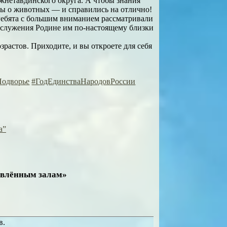
ижнетавдинского округа. А чтобы знания
ны о животных — и справились на отлично!
Ребята с большим вниманием рассматривали
и служения Родине им по-настоящему близки
зрастов. Приходите, и вы откроете для себя
Подворье
#ГодЕдинстваНародовРоссии
а”
новлённым залам»
в.