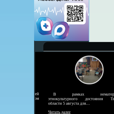
влекает детей
В рамках нематериальн
а очередном
этнокультурного достояния Тюменс
области 5 августа для…
Читать далее