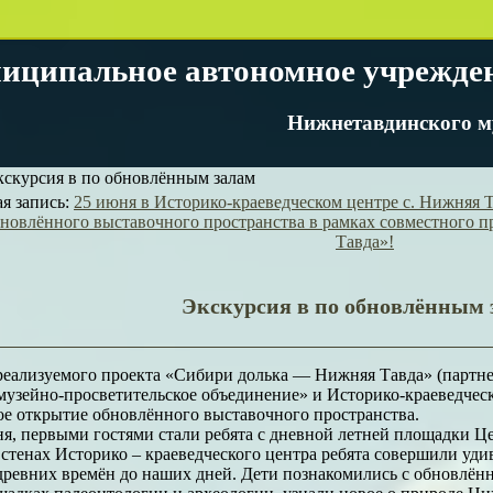
иципальное автономное учрежде
Нижнетавдинского м
скурсия в по обновлённым залам
я запись:
25 июня в Историко‑краеведческом центре с. Нижняя 
бновлённого выставочного пространства в рамках совместного
Тавда»!
Экскурсия в по обновлённым 
реализуемого проекта «Сибири долька — Нижняя Тавда» (партн
узейно‑просветительское объединение» и Историко-краеведческо
е открытие обновлённого выставочного пространства.
я, первыми гостями стали ребята с дневной летней площадки Ц
стенах Историко – краеведческого центра ребята совершили уд
древних времён до наших дней. Дети познакомились с обновлён