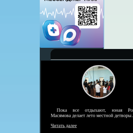
детскотек под
Пока все отдыхают, юная Розал
о была самая…
Масямова делает лето местной детворы…
Читать далее