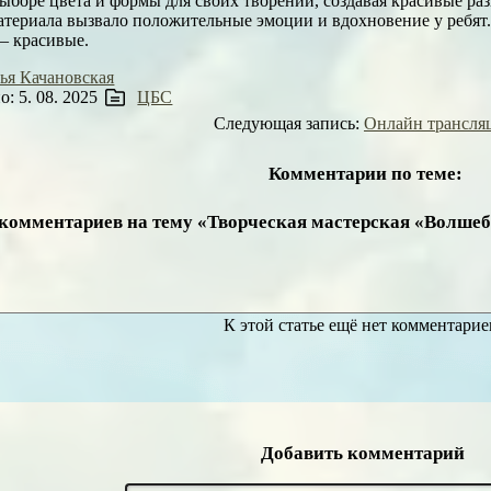
ыборе цвета и формы для своих творений, создавая красивые ра
атериала вызвало положительные эмоции и вдохновение у ребят
– красивые.
ья Качановская
: 5. 08. 2025
ЦБС
Следующая запись:
Онлайн трансля
Комментарии по теме:
 комментариев на тему «Творческая мастерская «Волше
К этой статье ещё нет комментарие
Добавить комментарий