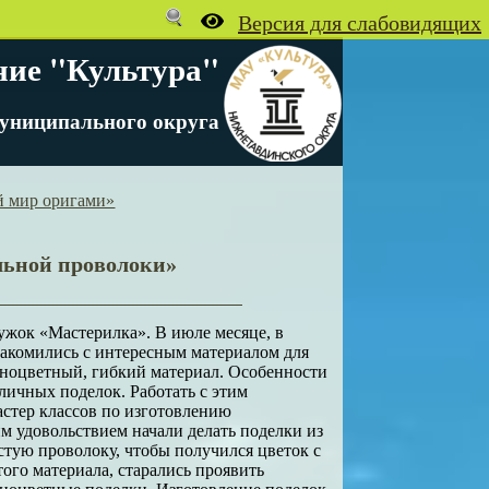
ние "Культура"
униципального округа
й мир оригами»
льной проволоки»
ружок «Мастерилка». В июле месяце, в
накомились с интересным материалом для
зноцветный, гибкий материал. Особенности
зличных поделок. Работать с этим
астер классов по изготовлению
им удовольствием начали делать поделки из
стую проволоку, чтобы получился цветок с
ого материала, старались проявить