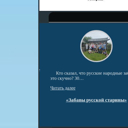
ведческом центре
Кто сказал, что русские народные заба
и…
это скучно? 30…
Читать далее
открытия!
«Забавы русской старины»