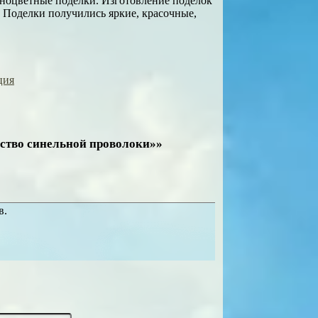
зноцветные поделки. Изготовление поделок
. Поделки получились яркие, красочные,
ция
бство синельной проволоки»»
в.