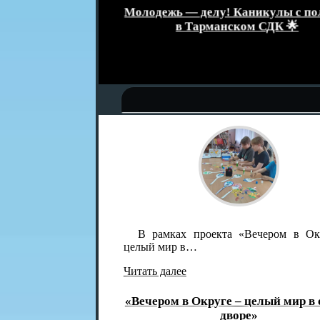
званием
Молодежь — делу! Каникулы с поль
а»
в Тарманском СДК 🌟
В рамках проекта «Вечером в Окру
целый мир в…
Читать далее
«Вечером в Округе – целый мир в од
дворе»