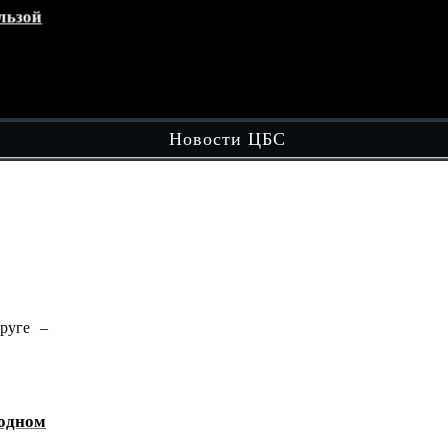
зой
Кружок «Играем вместе»
эт
обл
Чит
Новости ЦБС
ге –
В рамках вечерней досуговой площадки
"Вечером в Округе - Целый…
Читать далее
ном
«Домбра и легенда: голос степи»