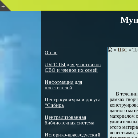
Мун
»
ЦБС
»
Тв
О нас
ЛЬГОТЫ для участников
СВО и членов их семей
Информация для
посетителей
В течении
рамках творч
Центр культуры и досуга
конструирова
“Сибирь
данного мате
материалом о
Централизованная
удивительных
библиотечная система
этого матери
лепестками, 
Историко-краеведческий