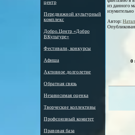
фантазию в в
центр
из данного м
изумительно 
Передвижной культурный
комплекс
Автор:
Натал
Опубликовано
Добро.Центр «Добро
ВКультуре»
Фестивали, конкурсы
Афиша
0
Активное долголетие
Обратная связь
Независимая оценка
Творческие коллективы
Профсоюзный комитет
Правовая база