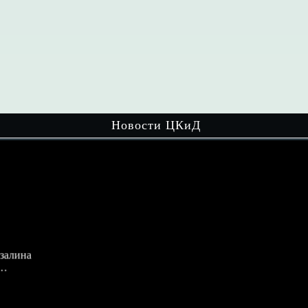
Новости ЦКиД
ина
Мир настольных игр увлекает детей
разного возраста! На очередном
мероприятии…
Читать далее