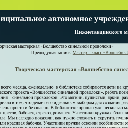
иципальное автономное учрежде
Нижнетавдинского м
орческая мастерская «Волшебство синельной проволоки»
Предыдущая запись:
Мастер – класс «Волшебны
Творческая мастерская «Волшебство сине
 всего месяца, еженедельно, в библиотеке собираются дети на к
еского проекта «Волшебство синельной проволоки», ребята поз
ния – синельной проволокой. Это мягкий, пушистый, яркий, ра
риала в том, что делает его идеальным выбором для создания ра
чень просто и безопасно. В библиотеке прошло уже несколько м
 цветов, бабочек, стрекоз, ромашек. Участники кружка с больш
ала. Мы наглядно показали, как нужно сложить и скрутить пуши
или красивая бабочка. Участники кружка освоили особенности эт