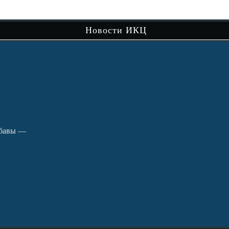
сам
Новости ИКЦ
Чит
вы —
В рамках музейно-просветительского
проекта «Сибири долька — Нижняя Тавда»
продолжается…
Читать далее
Путешествие по святым местам округа.
кра
Чит