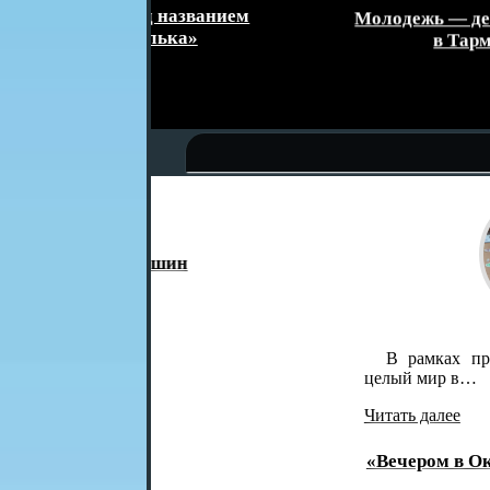
званием
Молодежь — делу! Каникулы с поль
а»
в Тарманском СДК 🌟
В рамках проекта «Вечером в Окру
целый мир в…
Читать далее
«Вечером в Округе – целый мир в о
дворе»