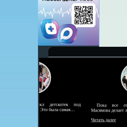
детскотек под
Пока все отдыхают, юная Розал
о была самая…
Масямова делает лето местной детворы…
Читать далее