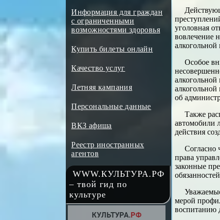
Действующ
Информация для граждан
преступлений
с ограниченными
уголовная от
возможностями здоровья
вовлечение н
алкогольной
Купить билеты онлайн
Особое вн
Качество услуг
несовершенно
алкогольной 
Летняя кампания
алкогольной 
об админист
Персональные данные
Также рас
автомобили л
ВКЗ афиша
действия соз
Реестр иностранных
Согласно 
агентов
права управл
законные пре
WWW.КУЛЬТУРА.РФ
обязанносте
– твой гид по
Уважаемые
культуре
мерой профи
воспитанию д