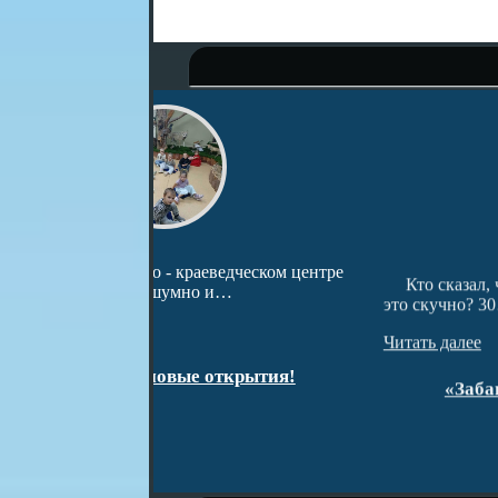
ведческом центре
Кто сказал, что русские народные заба
 и…
это скучно? 30…
Читать далее
открытия!
«Забавы русской старины»