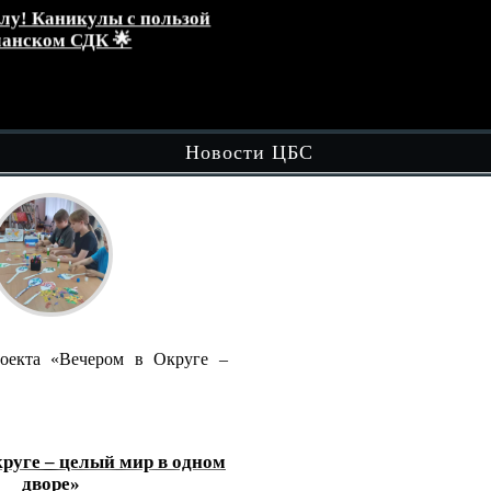
зой
Кружок «Играем вместе»
эт
обл
Чит
Новости ЦБС
ге –
В рамках вечерней досуговой площадки
"Вечером в Округе - Целый…
Читать далее
дном
«Домбра и легенда: голос степи»