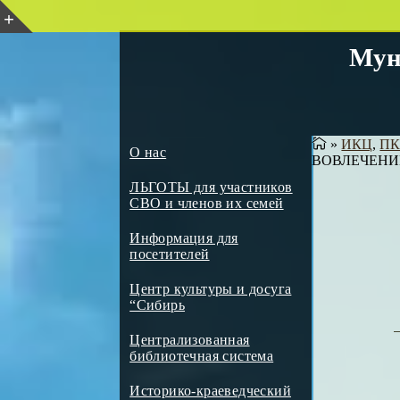
Мун
»
ИКЦ
,
П
О нас
ВОВЛЕЧЕНИ
ЛЬГОТЫ для участников
СВО и членов их семей
Информация для
посетителей
Центр культуры и досуга
“Сибирь
Централизованная
библиотечная система
Историко-краеведческий