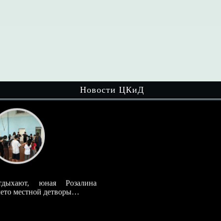
Новости ЦКиД
ина
Мир настольных игр увлекает детей
разного возраста! На очередном
мероприятии…
Читать далее