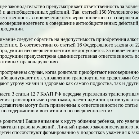
ее законодательство предусматривает ответственность за вовл
 и антиобщественных действий. Так, статьей 150 Уголовного к
ветственность за вовлечение несовершеннолетнего в совершение
есовершеннолетнего в совершение антиобщественных действий, 
 продукции.
имание следует обратить на недопустимость приобретения алко
летних. В соответствии со статьей 16 Федерального закона от 
продукции несовершеннолетним не допускается. За вовлечение
продукции предусмотрена административная ответственность по
ративных правонарушениях.
пространены случаи, когда родители приобретают несовершенн
ибо допускают их к управлению транспортными средствами без
дают угрозу жизни и здоровью как самого подростка, так и дру
части 3 статьи 12.7 КоАП РФ передача управления транспортны
ения транспортными средствами, влечет административную отве
дставители могут быть привлечены к ответственности по стать
й по содержанию и воспитанию несовершеннолетних.
 родители! Ваше внимание к кругу общения ребенка, его увлеч
лактики правонарушений. Личный пример законопослушного пов
етей способствуют формированию у подростков уважения к зако