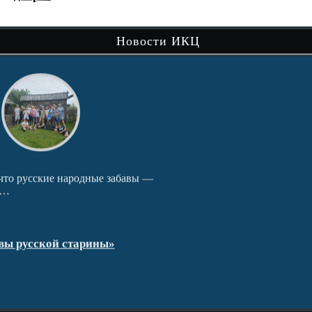
сам
Новости ИКЦ
Чит
вы —
В рамках музейно-просветительского
проекта «Сибири долька — Нижняя Тавда»
продолжается…
Читать далее
Путешествие по святым местам округа.
кра
Чит