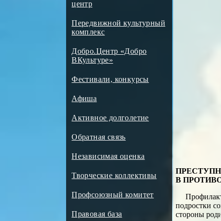
центр
Передвижной культурный
комплекс
Добро.Центр «Добро
ВКультуре»
Фестивали, конкурсы
Афиша
Активное долголетие
Обратная связь
Независимая оценка
ПРЕСТУПН
Творческие коллективы
В ПРОТИВ
Профсоюзный комитет
Профилакт
подростки со
Правовая база
стороны роди