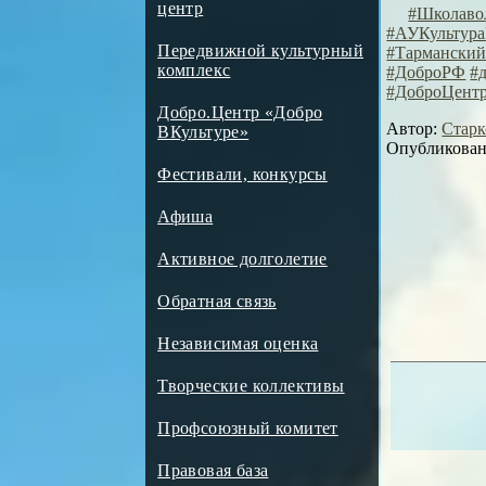
центр
#Школаво
#АУКультур
Передвижной культурный
#Тармански
комплекс
#ДоброРФ
#
#ДоброЦент
Добро.Центр «Добро
Автор:
Старк
ВКультуре»
Опубликовано
Фестивали, конкурсы
Афиша
Активное долголетие
Обратная связь
Независимая оценка
Творческие коллективы
Профсоюзный комитет
Правовая база