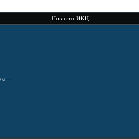
сам
Новости ИКЦ
Чит
вы —
В рамках музейно-просветительского
проекта «Сибири долька — Нижняя Тавда»
продолжается…
Читать далее
Путешествие по святым местам округа.
кра
Чит