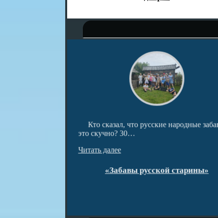
ведческом центре
Кто сказал, что русские народные заба
и…
это скучно? 30…
Читать далее
открытия!
«Забавы русской старины»