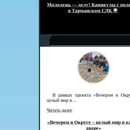
званием
Молодежь — делу! Каникулы с поль
а»
в Тарманском СДК 🌟
В рамках проекта «Вечером в Окру
целый мир в…
Читать далее
«Вечером в Округе – целый мир в од
дворе»