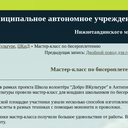
иципальное автономное учрежде
Нижнетавдинского м
ультуре
,
ЦКиД
»
Мастер-класс по бисероплетению
Предыдущая запись:
Двойной повод для г
Мастер-класс по бисероплет
 в рамках проекта Школа волонтёра “Добро ВКультуре” в Антип
льтуры провели мастер-класс для младших школьников по бисе
ской площадке участники узнали несколько способов изготовлен
аслеты в разных техниках с помощью мононити и проволоки.
ники мастер-класса получили большое удовольствие от работы. В
оту.