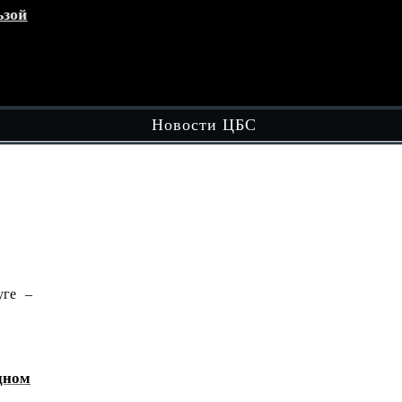
зой
Кружок «Играем вместе»
эт
обл
Чит
Новости ЦБС
ге –
В рамках вечерней досуговой площадки
"Вечером в Округе - Целый…
Читать далее
ном
«Домбра и легенда: голос степи»