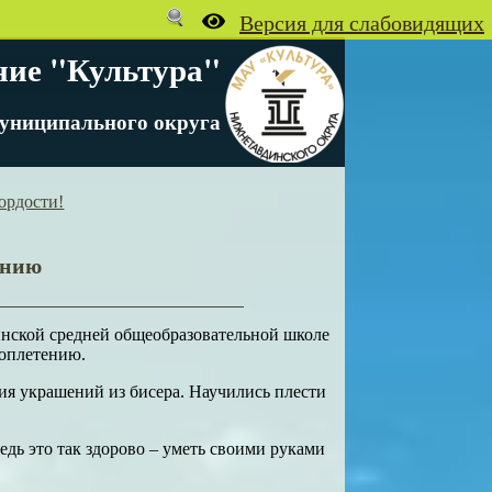
ние "Культура"
униципального округа
ордости!
ению
инской средней общеобразовательной школе
роплетению.
ия украшений из бисера. Научились плести
едь это так здорово – уметь своими руками