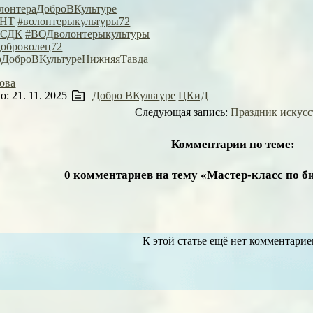
лонтераДоброВКультуре
аНТ
#волонтерыкультуры72
йСДК
#ВОДволонтерыкультуры
доброволец72
рДоброВКультуреНижняяТавда
ова
: 21. 11. 2025
Добро ВКультуре
ЦКиД
Следующая запись:
Праздник искусс
Комментарии по теме:
0 комментариев на тему «Мастер-класс по 
К этой статье ещё нет комментарие