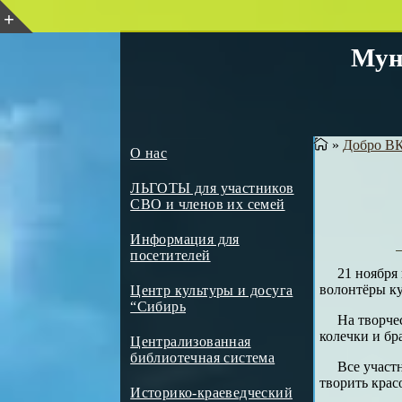
Мун
»
Добро ВК
О нас
ЛЬГОТЫ для участников
СВО и членов их семей
Информация для
посетителей
21 ноября
волонтёры ку
Центр культуры и досуга
“Сибирь
На творче
колечки и бр
Централизованная
библиотечная система
Все участ
творить крас
Историко-краеведческий