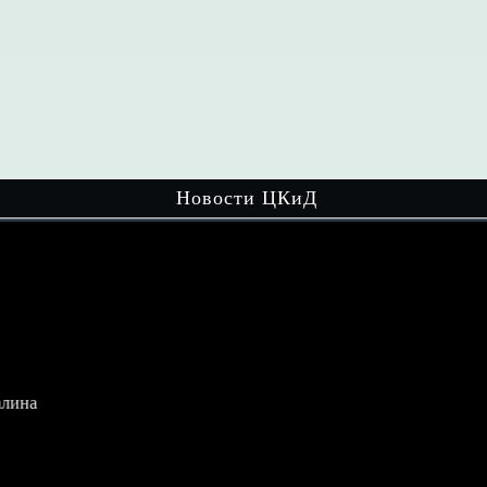
Новости ЦКиД
ина
Мир настольных игр увлекает детей
разного возраста! На очередном
мероприятии…
Читать далее