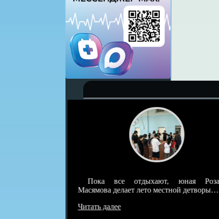
детскотек под
Пока все отдыхают, юная Розал
о была самая…
Масямова делает лето местной детворы…
Читать далее