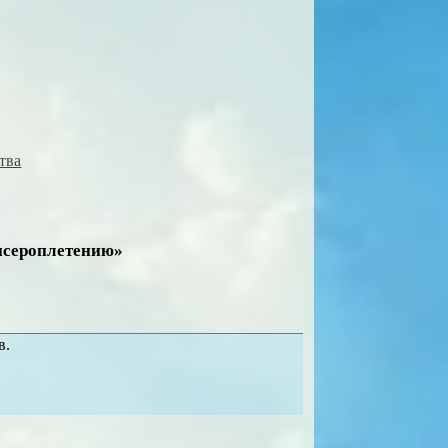
тва
бисероплетению»
в.