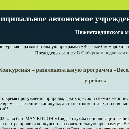
иципальное автономное учрежде
Нижнетавдинского м
нкурсная – развлекательную программа «Веселые Скоморохи в г
Предыдущая запись:
В Сибирском подворье-го
Конкурсная – развлекательную программа «Весе
у ребят»
то время пробуждения природы, ярких красок и свежих эмоций.
 время — весенние каникулы, а это не только отдых, но и возм
тий!
2025г. на базе МАУ КЦСОН «Тавда» служба социализации реаби
го центра провели конкурсно – развлекательную программу: «Ве
бята узнали, какие были забавы на Руси, а также проявили свою 