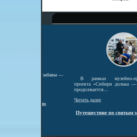
ародные забавы —
В рамках музейно-просветительс
проекта «Сибири долька — Нижняя Та
продолжается…
Читать далее
тарины»
Путешествие по святым местам окру