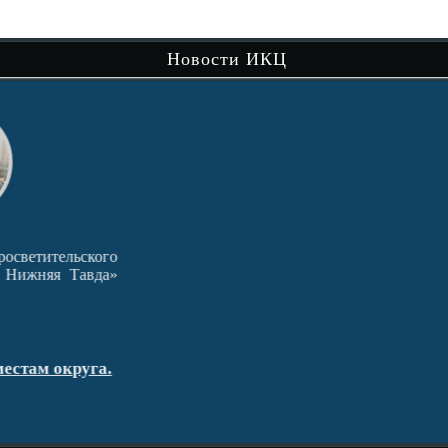
сам
Новости ИКЦ
Чит
кого
Хорошо ли мы знаем природу родного
вда»
края? Ответ на этот…
Читать далее
Краеведческая игра «Природа родного
га.
края»
пос
гд