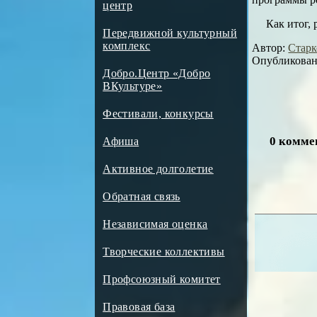
центр
Как итог,
Передвижной культурный
комплекс
Автор:
Старк
Опубликовано
Добро.Центр «Добро
ВКультуре»
Фестивали, конкурсы
0 комме
Афиша
Активное долголетие
Обратная связь
Независимая оценка
Творческие коллективы
Профсоюзный комитет
Правовая база