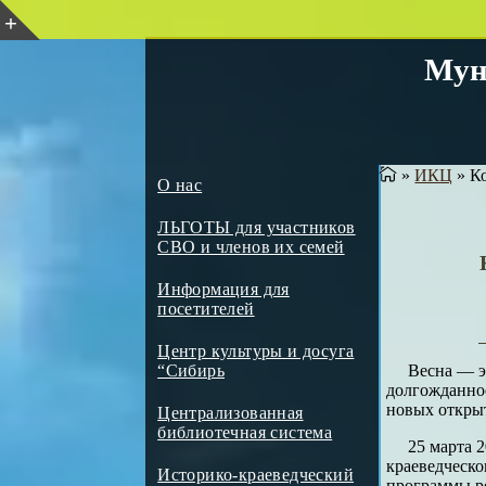
Мун
»
ИКЦ
»
Ко
О нас
ЛЬГОТЫ для участников
СВО и членов их семей
Информация для
посетителей
Центр культуры и досуга
Весна — э
“Сибирь
долгожданное
новых откры
Централизованная
библиотечная система
25 марта 
краеведческо
Историко-краеведческий
программы ре