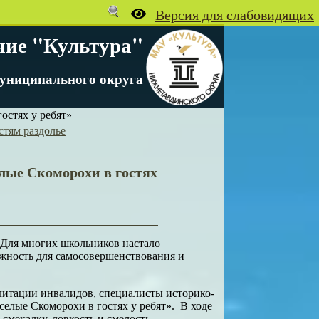
ние "Культура"
униципального округа
остях у ребят»
стям раздолье
лые Скоморохи в гостях
 Для многих школьников настало
ожность для самосовершенствования и
литации инвалидов, специалисты историко-
селые Скоморохи в гостях у ребят». В ходе
смекалку, ловкость и смелость.