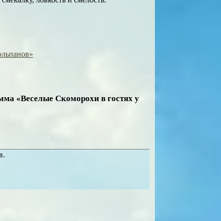
юльпанов»
мма «Веселые Скоморохи в гостях у
в.