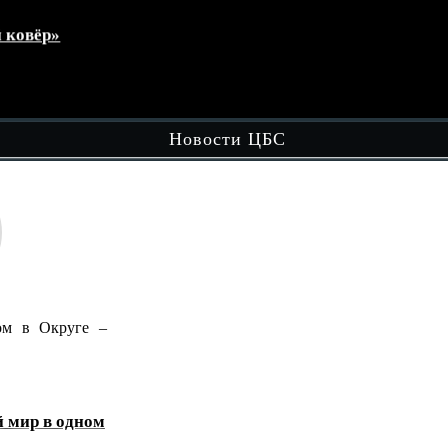
Волонтёры культуры в действии: день
памяти и полезных дел !
кул
Чит
Новости ЦБС
ге –
В рамках вечерней досуговой площадки
"Вечером в Округе - Целый…
Читать далее
ном
«Домбра и легенда: голос степи»