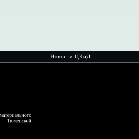
Новости ЦКиД
ого
Волонтёры культуры и активисты
кой
движения «Хранители истории» объединили
усилия и…
Читать далее