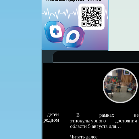
влекает детей
В рамках нематериальн
а очередном
этнокультурного достояния Тюменс
области 5 августа для…
Читать далее