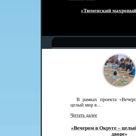
месте»
«Тюменский махровый ковёр»
В рамках проекта «Вечером в Окру
целый мир в…
Читать далее
«Вечером в Округе – целый мир в од
дворе»