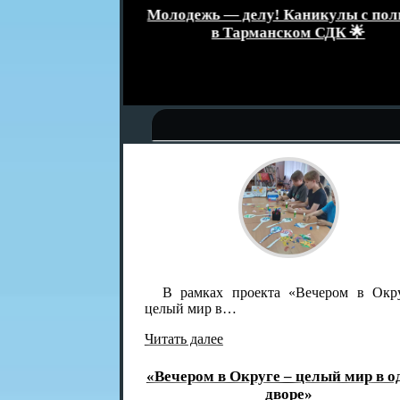
званием
Молодежь — делу! Каникулы с поль
а»
в Тарманском СДК 🌟
В рамках проекта «Вечером в Окру
целый мир в…
Читать далее
«Вечером в Округе – целый мир в од
дворе»