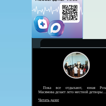
детскотек под
Пока все отдыхают, юная Розал
о была самая…
Масямова делает лето местной детворы…
Читать далее