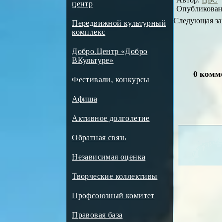
центр
Опубликовано
Следующая за
Передвижной культурный
комплекс
Добро.Центр «Добро
ВКультуре»
0 комм
Фестивали, конкурсы
Афиша
Активное долголетие
Обратная связь
Независимая оценка
Творческие коллективы
Профсоюзный комитет
Правовая база