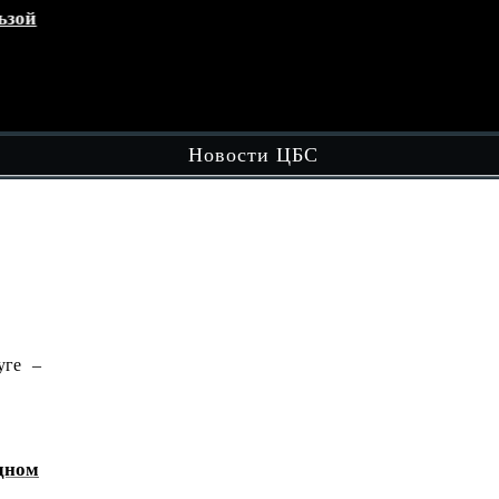
зой
Кружок «Играем вместе»
эт
обл
Чит
Новости ЦБС
ге –
В рамках вечерней досуговой площадки
"Вечером в Округе - Целый…
Читать далее
ном
«Домбра и легенда: голос степи»