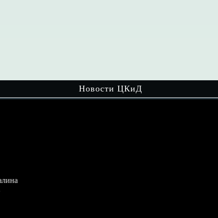
Новости ЦКиД
ина
Мир настольных игр увлекает детей
разного возраста! На очередном
мероприятии…
Читать далее