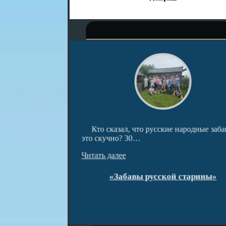
ведческом центре
Кто сказал, что русские народные заба
и…
это скучно? 30…
Читать далее
открытия!
«Забавы русской старины»