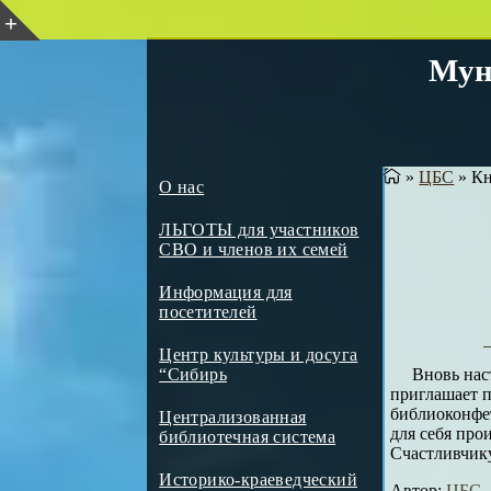
Мун
»
ЦБС
»
Кн
О нас
ЛЬГОТЫ для участников
СВО и членов их семей
Информация для
посетителей
Центр культуры и досуга
Вновь нас
“Сибирь
приглашает п
библиоконфе
Централизованная
для себя про
библиотечная система
Счастливчику
Историко-краеведческий
Автор:
ЦБС