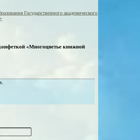
образования Государственного академического
+
оконфеткой «Многоцветье книжной
в.