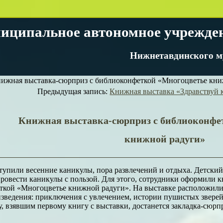
иципальное автономное учрежде
Нижнетавдинского м
ижная выставка-сюрприз с библиоконфеткой «Многоцветье кни
Предыдущая запись:
Книжная выставка «Здравствуй 
Книжная выставка-сюрприз с библиоконфе
книжной радуги»
тупили весенние каникулы, пора развлечений и отдыха. Детски
ровести каникулы с пользой. Для этого, сотрудники оформили
ткой «Многоцветье книжной радуги». На выставке расположили
изведения: приключения с увлечением, истории пушистых звере
, взявшим первому книгу с выставки, достанется закладка-сюрп