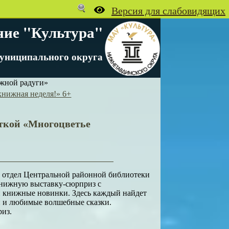
ние "Культура"
униципального округа
жной радуги»
книжная неделя!» 6+
ткой «Многоцветье
й отдел Центральной районной библиотеки
 книжную выставку-сюрприз с
 книжные новинки. Здесь каждый найдет
й и любимые волшебные сказки.
риз.