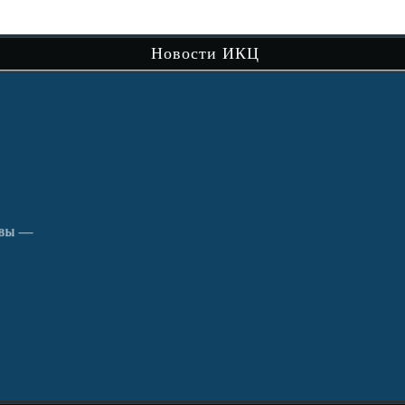
сам
Новости ИКЦ
Чит
вы —
В рамках музейно-просветительского
проекта «Сибири долька — Нижняя Тавда»
продолжается…
Читать далее
Путешествие по святым местам округа.
кра
Чит