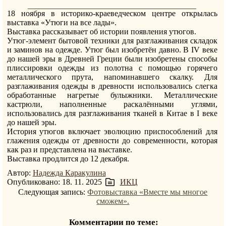
18 ноября в историко-краеведческом центре открылась
выставка «Утюги на все лады».
Выставка рассказывает об истории появления утюгов.
Утюг-элемент бытовой техники для разглаживания складок
и заминов на одежде. Утюг был изобретён давно. В IV веке
до нашей эры в Древней Греции были изобретены способы
плиссировки одежды из полотна с помощью горячего
металлического прута, напоминавшего скалку. Для
разглаживания одежды в древности использовались слегка
обработанные нагретые булыжники. Металлические
кастрюли, наполненные раскалёнными углями,
использовались для разглаживания тканей в Китае в I веке
до нашей эры.
История утюгов включает эволюцию приспособлений для
глажения одежды от древности до современности, которая
как раз и представлена на выставке.
Выставка продлится до 12 декабря.
Автор:
Надежда Каракулина
Опубликовано: 18. 11. 2025
ИКЦ
Следующая запись:
Фотовыставка «Вместе мы многое
сможем».
Комментарии по теме: