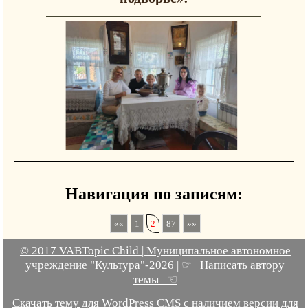
Навигация по записям:
1
2
87
© 2017 VABTopic Child | Муниципальное автономное
учреждение "Культура"-2026 | ☞ Написать автору
темы ☜
Скачать тему для WordPress CMS с наличием версии для