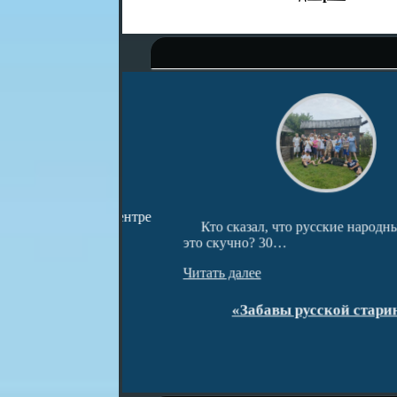
ведческом центре
Кто сказал, что русские народные заба
и…
это скучно? 30…
Читать далее
открытия!
«Забавы русской старины»