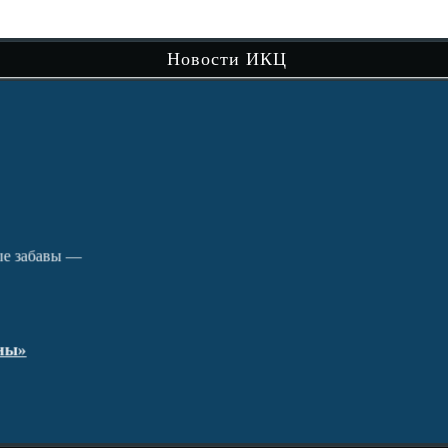
сам
Новости ИКЦ
Чит
вы —
В рамках музейно-просветительского
проекта «Сибири долька — Нижняя Тавда»
продолжается…
Читать далее
Путешествие по святым местам округа.
кра
Чит