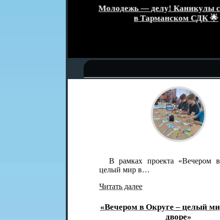
званием
Молодежь — делу! Каникулы с поль
а»
в Тарманском СДК 🌟
В рамках проекта «Вечером в Окру
целый мир в…
Читать далее
«Вечером в Округе – целый мир в од
дворе»