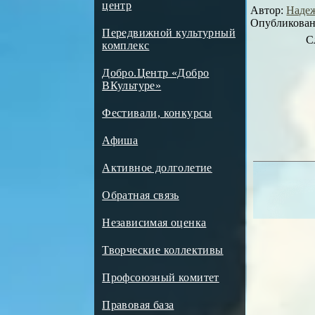
центр
Автор:
Надеж
Опубликовано
Передвижной культурный
С
комплекс
Добро.Центр «Добро
ВКультуре»
Фестивали, конкурсы
Афиша
Активное долголетие
Обратная связь
Независимая оценка
Творческие коллективы
Профсоюзный комитет
Правовая база