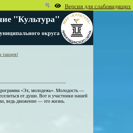
ние "Культура"
униципального округа
х танцев!
я программа «Эх, молодежь». Молодость —
еселиться от души. Вот и участники нашей
ли, ведь движение — это жизнь.