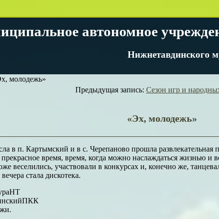
иципальное автономное учрежде
Нижнетавдинского м
х, молодежь»
Предыдущая запись:
Сезон игр и народны
«Эх, молодежь»
исла в п. Картымский и в с. Черепаново прошла развлекательна
 прекрасное время, время, когда можно наслаждаться жизнью и в
же веселились, участвовали в конкурсах и, конечно же, танцева
вечера стала дискотека.
ураНТ
инскийПКК
жи.