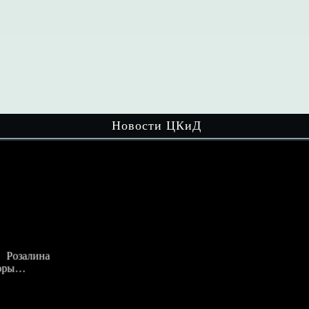
Новости ЦКиД
ина
Мир настольных игр увлекает детей
разного возраста! На очередном
мероприятии…
Читать далее