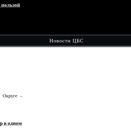
зой
Кружок «Играем вместе»
эт
обл
Чит
Новости ЦБС
ге –
В рамках вечерней досуговой площадки
"Вечером в Округе - Целый…
Читать далее
ном
«Домбра и легенда: голос степи»