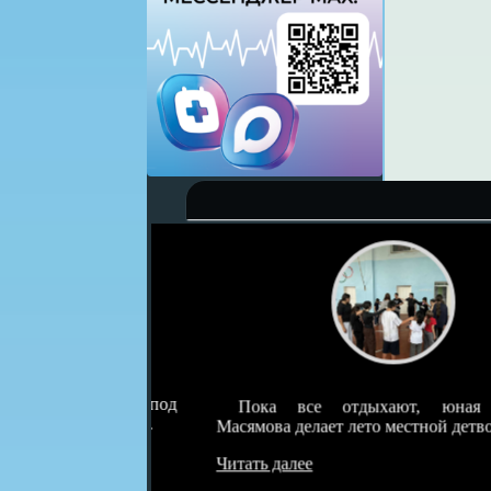
детскотек под
Пока все отдыхают, юная Розал
о была самая…
Масямова делает лето местной детворы…
Читать далее