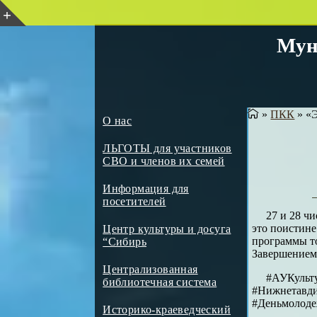
Мун
»
ПКК
»
«Э
О нас
ЛЬГОТЫ для участников
СВО и членов их семей
Информация для
посетителей
27 и 28 ч
это поистине
Центр культуры и досуга
программы то
“Сибирь
Завершением 
Централизованная
#АУКульт
библиотечная система
#Нижнетавд
#Деньмолоде
Историко-краеведческий