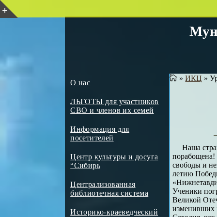
Мун
»
ИКЦ
»
Ур
О нас
ЛЬГОТЫ для участников
СВО и членов их семей
Информация для
посетителей
Наша стра
порабощена! 
Центр культуры и досуга
свободы и не
“Сибирь
летию Побед
«Нижнетавди
Централизованная
Ученики погр
библиотечная система
Великой Отеч
изменивших х
Историко-краеведческий