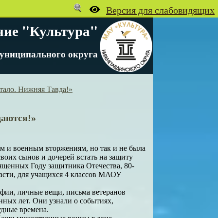
ние "Культура"
униципального округа
стало. Нижняя Тавда!»
даются!»
ям и военным вторжениям, но так и не была
воих сынов и дочерей встать на защиту
вященных Году защитника Отечества, 80-
асти, для учащихся 4 классов МАОУ
афии, личные вещи, письма ветеранов
ных лет. Они узнали о событиях,
удные времена.