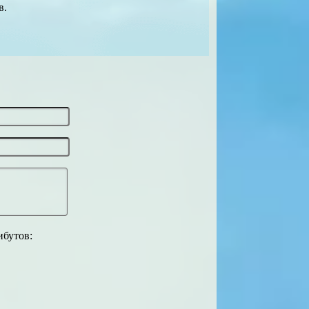
в.
ибутов: