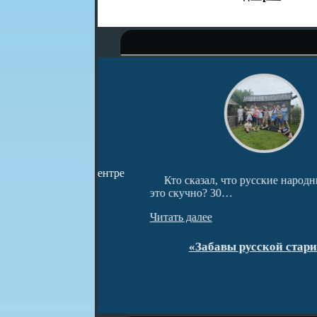
ведческом центре
Кто сказал, что русские народные заба
и…
это скучно? 30…
Читать далее
открытия!
«Забавы русской старины»