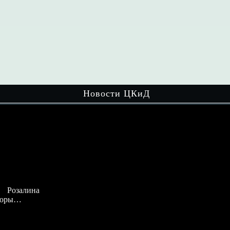
Новости ЦКиД
ина
Мир настольных игр увлекает детей
разного возраста! На очередном
мероприятии…
Читать далее