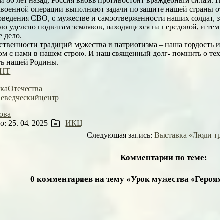
 и 80 лет назад, Россия вновь противостоит враждебным силам.
военной операции выполняют задачи по защите нашей страны от
оведения СВО, о мужестве и самоотверженности наших солдат, 
о уделено подвигам земляков, находящихся на передовой, и те
е дело.
ственности традиций мужества и патриотизма – наша гордость и 
ом с нами в нашем строю. И наш священный долг- помнить о тех,
ть нашей Родины.
аНТ
каОтечества
аеведческийцентр
ова
: 25. 04. 2025
ИКЦ
Следующая запись:
Выставка «Люди тр
Комментарии по теме:
0 комментариев на тему «Урок мужества «Героя