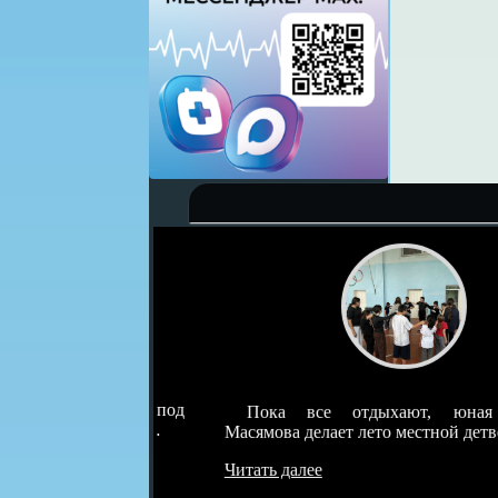
детскотек под
Пока все отдыхают, юная Розал
о была самая…
Масямова делает лето местной детворы…
Читать далее