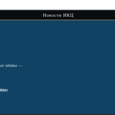
сам
Новости ИКЦ
Чит
вы —
В рамках музейно-просветительского
проекта «Сибири долька — Нижняя Тавда»
продолжается…
Читать далее
Путешествие по святым местам округа.
кра
Чит