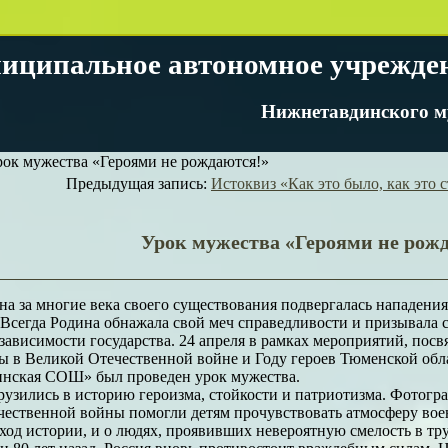
иципальное автономное учрежде
Нижнетавдинского м
ок мужества «Героями не рождаются!»
Предыдущая запись:
Истоквиз «Как это было, как это 
Урок мужества «Героями не рож
на за многие века своего существования подвергалась нападени
Всегда Родина обнажала свой меч справедливости и призывала с
зависимости государства. 24 апреля в рамках мероприятий, пос
ы в Великой Отечественной войне и Году героев Тюменской обл
нская СОШ» был проведен урок мужества.
узились в историю героизма, стойкости и патриотизма. Фотогр
ественной войны помогли детям прочувствовать атмосферу воен
од истории, и о людях, проявивших невероятную смелость в тр