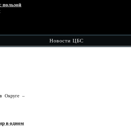
зой
Кружок «Играем вместе»
эт
обл
Чит
Новости ЦБС
ге –
В рамках вечерней досуговой площадки
"Вечером в Округе - Целый…
Читать далее
ном
«Домбра и легенда: голос степи»