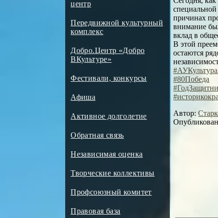
Сегодня, как
центр
специальной 
причинах пр
Передвижной культурный
внимание был
комплекс
вклад в обще
В этой преем
Добро.Центр «Добро
остаются ряд
ВКультуре»
независимос
#АУКультур
Фестивали, конкурсы
#80Победа
#ГодЗащитни
#историкокр
Афиша
Автор:
Старк
Активное долголетие
Опубликовано
Обратная связь
Независимая оценка
Творческие коллективы
Профсоюзный комитет
Правовая база