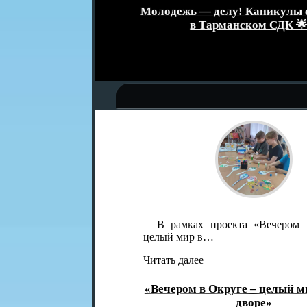
званием
Молодежь — делу! Каникулы с поль
а»
в Тарманском СДК 🌟
В рамках проекта «Вечером в Окру
целый мир в…
Читать далее
«Вечером в Округе – целый мир в од
дворе»