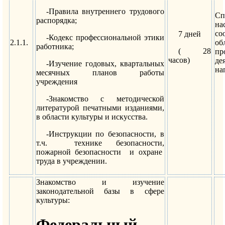
-Правила внутреннего трудового
Сп
распорядка;
н
с
7 дней
-Кодекс профессиональной этики
2.1.1.
об
работника;
( 28
пр
часов)
де
-Изучение годовых, квартальных
на
месячных планов работы
учреждения
-Знакомство с методической
литературой печатными изданиями,
в области культуры и искусства.
-Инструкции по безопасности, в
т.ч. технике безопасности,
пожарной безопасности и охране
труда в учреждении.
Знакомство и изучение
законодательной базы в сфере
культуры:
Федеральный