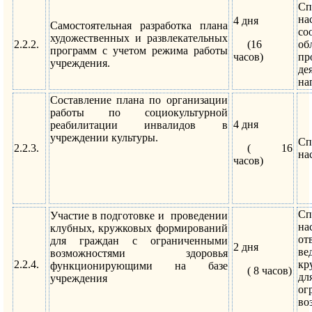
Сп
н
4 дня
Самостоятельная разработка плана
с
художественных и развлекательных
2.2.2.
(16
об
программ с учетом режима работы
часов)
пр
учреждения.
де
на
Составление плана по организации
работы по социокультурной
4 дня
реабилитации инвалидов в
учреждении культуры.
Сп
2.2.3.
( 16
на
часов)
Сп
Участие в подготовке и проведении
на
клубных, кружковых формирований
от
для граждан с ограниченными
2 дня
ве
возможностями здоровья
2.2.4.
кр
функционирующими на базе
( 8 часов)
д
учреждения
ог
во