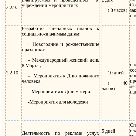
С
учреждении мероприятиях
2.2.9.
( 8 часов)
за
на
Разработка сценарных планов к
социально-значимым датам:
– Новогодние и рождественские
праздники:
– Международный женский день
н
8 Марта ;
с
2.2.10
10 дней
об
– Мероприятия к Дню пожилого
пр
человека;
( 40
де
часов)
– Мероприятия к Дню матери.
на
-Мероприятия для молодежи
Сп
н
5 дней
Деятельность по рекламе услуг,
с