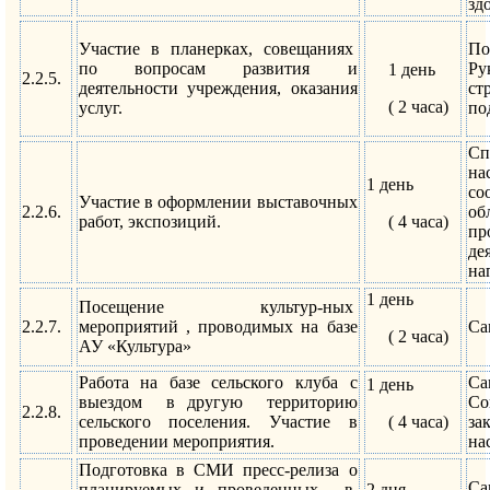
зд
Участие в планерках, совещаниях
По
по вопросам развития и
Ру
1 день
2.2.5.
деятельности учреждения, оказания
ст
( 2 часа)
услуг.
по
Сп
н
1 день
с
Участие в оформлении выставочных
2.2.6.
об
работ, экспозиций.
( 4 часа)
пр
де
на
1 день
Посещение культур-ных
2.2.7.
мероприятий , проводимых на базе
Са
( 2 часа)
АУ «Культура»
Работа на базе сельского клуба с
Са
1 день
выездом в другую территорию
С
2.2.8.
сельского поселения. Участие в
( 4 часа)
за
проведении мероприятия.
на
Подготовка в СМИ пресс-релиза о
Са
планируемых и проведенных в
2 дня