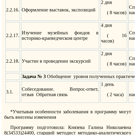
2 дня
Сп
2.2.16.
Оформление выставок, экспозиций
( 8 часов)
на
4 дня
Изучение музейных фондов в
Сп
2.2.17.
( 16
историко-краеведческом центре
на
часов)
2 дня
Сп
2.2.18.
Участие в проведении экскурсий
( 8 часов)
на
Задача № 3
Обобщение уровня полученных практиче
1 день
Собеседование. Вопрос-ответ,
3.1.
отзыв Обратная связь
( 2 часа)
на
*Учитывая особенности заболевания в программу могут
быть внесены изменения
Программу подготовила: Князева Галина Николаевна
8(34533)24400, старший методист методико-аналитического