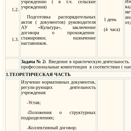
Ин
учреждению ( в т.ч. сельские
ка
учреждения)
1.2.
ме
Подготовка распорядительных
ан
1 день
актов ( документов) руководителя
от
АУ «Культура», заключение
(4 часа)
договора о прохождении
стажировки; назначение
1.3.
наставников.
Задача № 2:
Введение в практическую деятельность
профессиональные компетенции в соответствии с на
1.ТЕОРЕТИЧЕСКАЯ ЧАСТЬ
Изучение нормативных документов,
регули-рующих деятельность
учреждения:
-Устав;
-Положения о структурных
подразделениях;
-Коллективный договор;