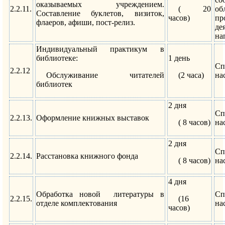
оказываемых учреждением.
2.2.11.
( 20
об
Составление буклетов, визиток,
часов)
пр
флаеров, афиши, пост-релиз.
де
на
Индивидуальный практикум в
библиотеке:
1 день
Сп
2.2.12
Обслуживание читателей
(2 часа)
на
библиотек
2 дня
Сп
2.2.13.
Оформление книжных выставок
( 8 часов)
на
2 дня
Сп
2.2.14.
Расстановка книжного фонда
( 8 часов)
на
4 дня
Обработка новой литературы в
Сп
2.2.15.
(16
отделе комплектования
на
часов)