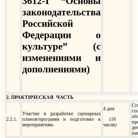
3612-I “Основы
законодательства
Российской
Федерации о
культуре” (с
изменениями и
дополнениями)
2. ПРАКТИЧЕСКАЯ ЧАСТЬ
С
4 дня
с
Участие в разработке сценарных
об
2.2.1.
планов/программ и подготовке к
(16
пр
мероприятиям.
часов)
де
на