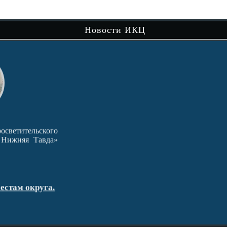
сам
Новости ИКЦ
Чит
кого
Хорошо ли мы знаем природу родного
вда»
края? Ответ на этот…
Читать далее
Краеведческая игра «Природа родного
га.
края»
пос
гд