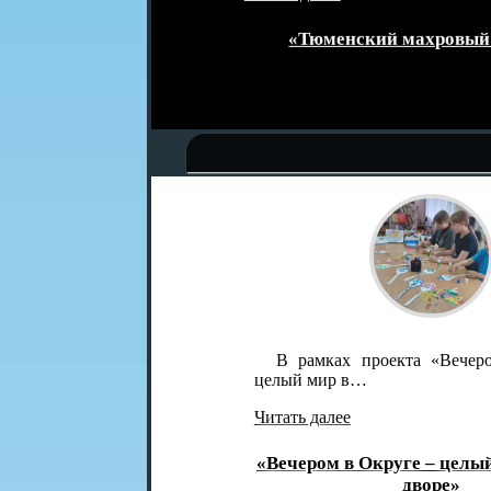
месте»
«Тюменский махровый ковёр»
В рамках проекта «Вечером в Окру
целый мир в…
Читать далее
«Вечером в Округе – целый мир в од
дворе»