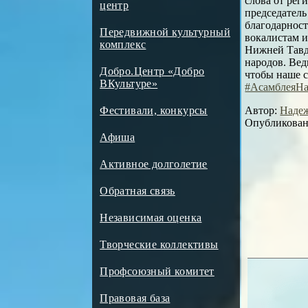
слова от рег
центр
председател
благодарност
Передвижной культурный
вокалистам 
комплекс
Нижней Тавд
народов. Вед
Добро.Центр «Добро
чтобы наше 
ВКультуре»
#АсамблеяНа
Автор:
Надеж
Фестивали, конкурсы
Опубликовано
Афиша
Активное долголетие
Обратная связь
Независимая оценка
Творческие коллективы
Профсоюзный комитет
Правовая база