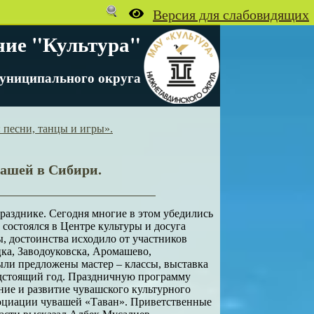
ние "Культура"
униципального округа
 песни, танцы и игры».
ашей в Сибири.
празднике. Сегодня многие в этом убедились
состоялся в Центре культуры и досуга
ты, достоинства исходило от участников
цка, Заводоуковска, Аромашево,
ли предложены мастер – классы, выставка
едстоящий год. Праздничную программу
ние и развитие чувашского культурного
оциации чувашей «Таван». Приветственные