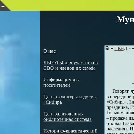
Мун
»
ЦКиД
»
«
О нас
ЛЬГОТЫ для участников
СВО и членов их семей
Информация для
посетителей
Говорят, 
в очередной 
Центр культуры и досуга
«Сибирь». Зд
“Сибирь
праздника. Г
Голышманово
Централизованная
– продажа из
библиотечная система
открыл Глава
наследия в 
Историко-краеведческий