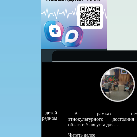
влекает детей
В рамках нематериальн
а очередном
этнокультурного достояния Тюменс
области 5 августа для…
Читать далее