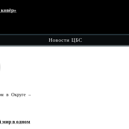
Волонтёры культуры в действии: день
памяти и полезных дел !
кул
Чит
Новости ЦБС
ге –
В рамках вечерней досуговой площадки
"Вечером в Округе - Целый…
Читать далее
ном
«Домбра и легенда: голос степи»