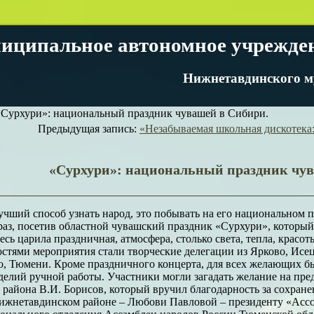
иципальное автономное учрежде
Нижнетавдинского м
Сурхури»: национальный праздник чувашей в Сибири.
Предыдущая запись:
«Незабываемая школьная дискотека:
«Сурхури»: национальный праздник чув
лучший способ узнать народ, это побывать на его национальном 
раз, посетив областной чувашский праздник «Сурхури», который 
есь царила праздничная, атмосфера, столько света, тепла, красо
остями мероприятия стали творческие делегации из Ярково, Исе
, Тюмени. Кроме праздничного концерта, для всех желающих бы
делий ручной работы. Участники могли загадать желание на пр
 района В.И. Борисов, который вручил благодарность за сохране
Нижнетавдинском районе – Любови Павловой – президенту «Асс