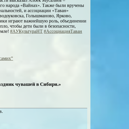
асти высказал Албек Мусалиев –
го народа «Вайнах». Также были вручены
ональностей, и ассоциации «Таван»
водоуковска, Голышманово, Ярково,
ики играют важнейшую роль, объединении
пло, чтобы дети были в безопасности,
емле!
#АУКультураНТ
#АссоциацияТаван
 самих”
аздник чувашей в Сибири.»
в.