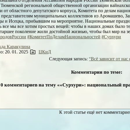
ионального отделения Ассамблеи народов России Тюменской обл
ь Тюменской региональной общественной организации вайнахско
и от областного депутатского корпуса, Комитета по делам наци
и представителям муниципальных коллективов из Аромашево, За
ы и Исецка, прибывшим на мероприятие. Национальные праздн
ь все мы все хотим простых вещей: чтобы в наших домах было те
старшее поколение жили достойной жизнью, чтобы был мир на з
родовРоссии
#КомитетПоДеламНациональностей
#Сурхури
да Каракулина
: 20. 01. 2025
ЦКиД
Следующая запись:
“Всё зависит от нас
Комментарии по теме:
0 комментариев на тему ««Сурхури»: национальный пр
К этой статье ещё нет комментарие