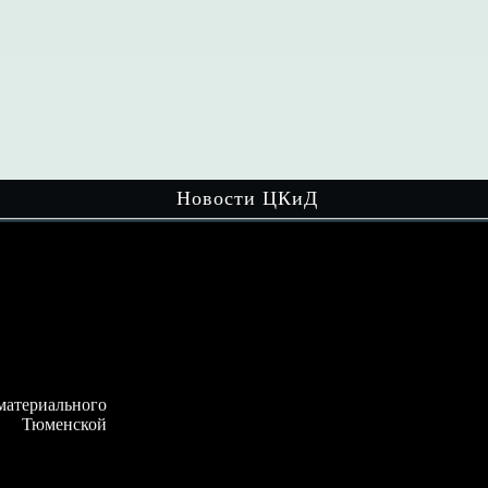
Новости ЦКиД
ого
Волонтёры культуры и активисты
кой
движения «Хранители истории» объединили
усилия и…
Читать далее