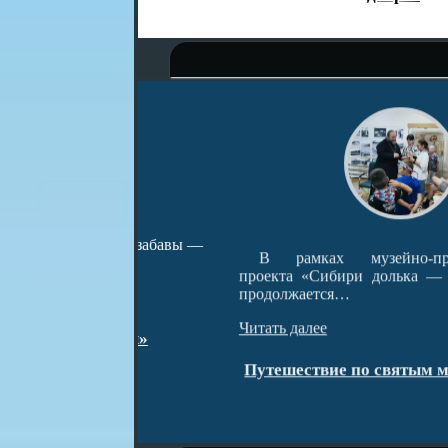
ародные забавы —
В рамках музейно-просветительс
проекта «Сибири долька — Нижняя Та
продолжается…
Читать далее
тарины»
Путешествие по святым местам окру