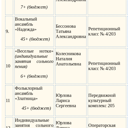
7+ (бюджет)
Вокальный
ансамбль
Бессонова
Репетиционный
«Надежда»
9.
Татьяна
класс № 4/203
Александровна
45+ (бюджет)
«Веселые нотки»
Колесникова
(индивидуальные
Наталия
занятия сольного
Репетиционный
Анатольевна
10
пения)
класс № 4/203
6+ (бюджет)
Фольклорный
ансамбль
Юрлова
Передвижной
«Златница»
11
Лариса
культурный
Сергеевна
комплекс 205
45+ (бюджет)
Индивидуальные
Юрлова
занятия сольного
Операторская
12
Лариса