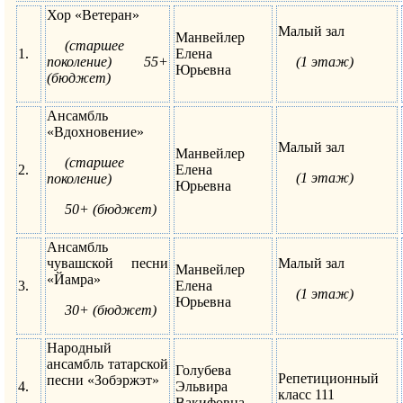
Хор «Ветеран»
Малый зал
Манвейлер
(старшее
1.
Елена
поколение) 55+
(1 этаж)
Юрьевна
(бюджет)
Ансамбль
«Вдохновение»
Малый зал
Манвейлер
(старшее
2.
Елена
(1 этаж)
поколение)
Юрьевна
50+ (бюджет
)
Ансамбль
чувашской песни
Малый зал
Манвейлер
«Йамра»
3.
Елена
(1 этаж)
Юрьевна
30+ (бюджет
)
Народный
ансамбль татарской
Голубева
Репетиционный
песни «Зобэржэт»
4.
Эльвира
класс 111
Вакифовна