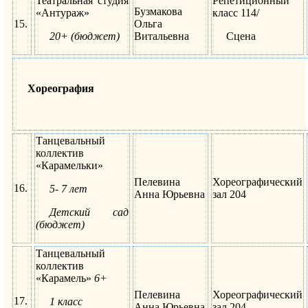
Театральная студия
Репетиционный
Бузмакова
«Антураж»
класс 114/
15.
Ольга
20+
(бюджет)
Витальевна
Сцена
Хореография
Танцевальный
коллектив
«Карамельки»
Пелевина
Хореографический
16.
5- 7 лет
Анна Юрьевна
зал 204
Детский сад
(бюджет)
Танцевальный
коллектив
«Карамель»
6+
Пелевина
Хореографический
17.
1 класс
Анна Юрьевна
зал 204