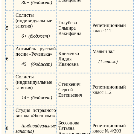
30+ (бюджет)
Солисты
(индивидуальные
Голубева
Репетиционный
занятия)
5.
Эльвира
класс 111
Вакифовна
6+ (бюджет
)
Ансамбль русской
Малый зал
Клименко
песни «Реченька»
6.
Лидия
(1 этаж)
45+ (бюджет)
Ивановна
Солисты
(индивидуальные
Стецкевич
Репетиционный
занятия)
7.
Сергей
класс 112
Евгеньевич
14+ (бюджет)
Студия эстрадного
вокала «Экспромт»
Бессонова
Репетиционный
(индивидуальные
8.
Татьяна
класс № 4/203
занятия)
Александровна