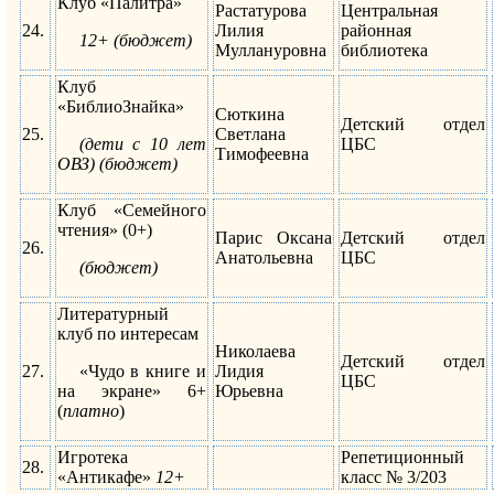
Клуб «Палитра»
Растатурова
Центральная
24.
Лилия
районная
12+ (бюджет)
Муллануровна
библиотека
Клуб
«БиблиоЗнайка»
Сюткина
Детский отдел
25.
Светлана
(
дети с 10 лет
ЦБС
Тимофеевна
ОВЗ) (бюджет
)
Клуб «Семейного
чтения» (0+)
Парис Оксана
Детский отдел
26.
Анатольевна
ЦБС
(бюджет)
Литературный
клуб по интересам
Николаева
Детский отдел
27.
«Чудо в книге и
Лидия
ЦБС
на экране» 6+
Юрьевна
(
платно
)
Игротека
Репетиционный
28.
«Антикафе»
12+
класс № 3/203