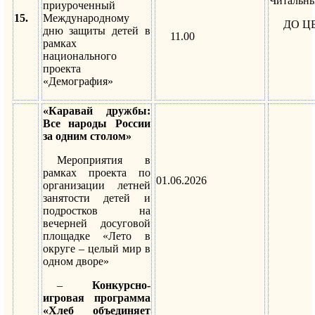
Читальны
приуроченный
15.
Международному
ДО Ц
дню защиты детей в
11.00
рамках
национального
проекта
«Демография»
«Каравай дружбы:
Все народы России
за одним столом»
Мероприятия в
рамках проекта по
01.06.2026
организации летней
занятости детей и
подростков на
вечерней досуговой
площадке «Лето в
округе – целый мир в
одном дворе»
–
Конкурсно-
игровая программа
«Хлеб объединяет