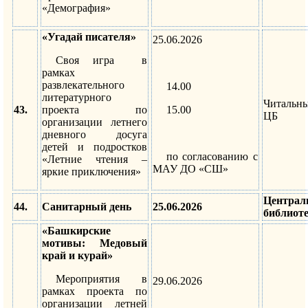
«Демография»
«Угадай писателя»
25.06.2026
Своя игра в
рамках
развлекательного
14.00
литературного
Читальн
43.
проекта по
15.00
ЦБ
организации летнего
дневного досуга
детей и подростков
по согласованию с
«Летние чтения –
МАУ ДО «СШ»
яркие приключения»
Централ
44.
Санитарный день
25.06.2026
библиот
«Башкирские
мотивы: Медовый
край и курай»
Мероприятия в
29.06.2026
рамках проекта по
организации летней