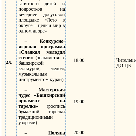
занятости детей и
подростков на
вечерней досуговой
площадке «Лето в
округе – целый мир в
одном дворе»
–
Конкурсно-
игровая программа
«Сладкая мелодия
степи»
(знакомство с
Читальн
18.00
45.
башкирской
ДО ЦБ
культурой, медом,
музыкальным
инструментом курай)
–
Мастерская
чудес «Башкирский
орнамент на
19.00
тарелке»
(роспись
бумажной тарелки
традиционными
узорами)
20.00
–
Поляна