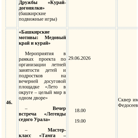
Дружбы «Курай-
догонялки»
(башкирские
подвижные игры)
«Башкирские
мотивы: Медовый
край и курай»
Мероприятия в
29.06.2026
рамках проекта по
организации летней
занятости детей и
подростков на
вечерней досуговой
площадке «Лето в
округе – целый мир в
одном дворе»
Сквер им
46.
Федосеев
–
Вечер
18.00
встреча «Легенды
седого Урала»
19.00
–
Мастер-
класс «Тамга –