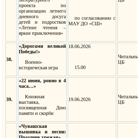
проекта по
организации летнего
дневного досуга
по согласованию с
детей и подростков
МАУ ДО «СШ»
«Летние чтения –
яркие приключения»
«Дорогами великой
18.06.2026
Победы!»
Читальн
38.
Военно-
ЦБ
15.00
историческая игра
«22 июня, ровно в 4
часа…»
Книжная
Читальн
39.
19.06.2026
выставка,
ЦБ
посвященная Дню
памяти и скорби
«Чувашская
вышивка и песни:
Праздник урожая»