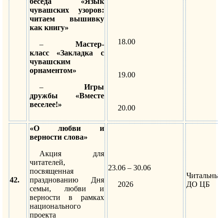
беседа «Язык
чувашских узоров:
читаем вышивку
как книгу»
18.00
–
Мастер-
класс «Закладка с
чувашским
орнаментом»
19.00
–
Игры
дружбы «Вместе
веселее!»
20.00
«О любви и
верности слова»
Акция для
читателей,
23.06 – 30.06
посвященная
Читальн
42.
празднованию Дня
2026
ДО ЦБ
семьи, любви и
верности в рамках
национального
проекта