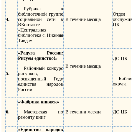
Рубрика в
библиотечной группе
Отдел
4.
социальной сети в
В течение месяца
обслужи
ВКонтакте
ЦБ
«Центральная
библиотека с. Нижняя
Тавда»
«Радуга России:
Рисуем единство!»
ДО ЦБ
В течение месяца
Районный конкурс
5.
рисунков,
Библи
посвященный Году
округа
единства народов
России
«Фабрика книжек»
6.
Мастерская по
В течении месяца
ДО ЦБ
ремонту книг
«Единство народов