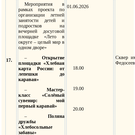
Мероприятия в
01.06.2026
рамках проекта по
организации летней
занятости детей и
подростков на
вечерней досуговой
площадке «Лето в
округе – целый мир в
одном дворе»
Сквер и
–
Открытие
17.
Федосеев
площадки «Хлебная
18.00
карта России: от
лепешки до
каравая»
19.00
–
Мастер-
класс «Солёный
сувенир: мой
первый каравай»
20.00
–
Поляна
дружбы
«Хлебосольные
забавы»