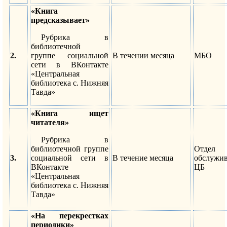
«Книга
предсказывает»
Рубрика в
библиотечной
2.
группе социальной
В течении месяца
МБО
сети в ВКонтакте
«Центральная
библиотека с. Нижняя
Тавда»
«Книга ищет
читателя»
Рубрика в
библиотечной группе
Отдел
3.
социальной сети в
В течение месяца
обслужи
ВКонтакте
ЦБ
«Центральная
библиотека с. Нижняя
Тавда»
«На перекрестках
периодики»