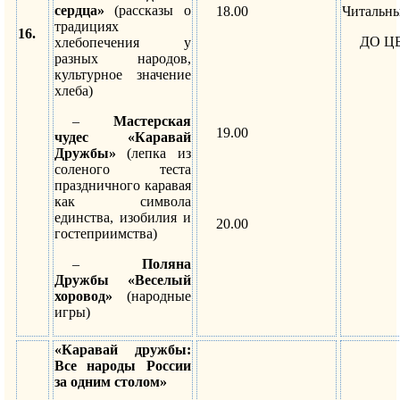
сердца»
(рассказы о
18.00
Читальны
традициях
16.
ДО Ц
хлебопечения у
разных народов,
культурное значение
хлеба)
–
Мастерская
19.00
чудес «Каравай
Дружбы»
(лепка из
соленого теста
праздничного каравая
как символа
единства, изобилия и
20.00
гостеприимства)
–
Поляна
Дружбы «Веселый
хоровод»
(народные
игры)
«Каравай дружбы:
Все народы России
за одним столом»