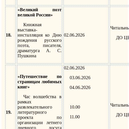
«Великий поэт
великой России»
Книжная
Читальны
выставка-
18.
инсталляция ко Дню
02.06.2026
ДО Ц
рождения русского
поэта, писателя,
драматурга А. С.
Пушкина
02.06.2026
«Путешествие по
03.06.2026
страницам любимых
книг»
04.06.2026
Час волшебства в
рамках
Читальны
развлекательного
10.00
19.
литературного
ДО Ц
11.00
проекта по
организации летнего
дневного досуга