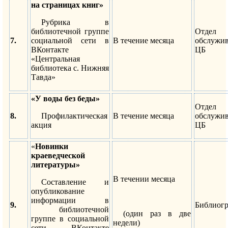
на страницах книг»
Рубрика в
библиотечной группе
Отдел
7.
социальной сети в
В течение месяца
обслужи
ВКонтакте
ЦБ
«Центральная
библиотека с. Нижняя
Тавда»
«У воды без беды»
Отдел
8.
Профилактическая
В течение месяца
обслужи
акция
ЦБ
«
Новинки
краеведческой
литературы»
В течении месяца
Составление и
опубликование
информации в
9.
Библиог
библиотечной
(один раз в две
группе в социальной
недели)
сети ВКонтакте