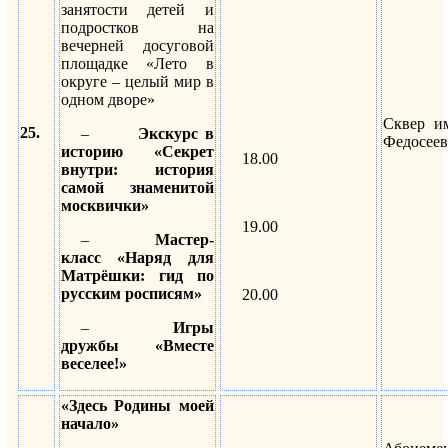
занятости детей и
подростков на
вечерней досуговой
площадке «Лето в
округе – целый мир в
одном дворе»
Сквер и
25.
–
Экскурс в
Федосеев
историю «Секрет
18.00
внутри: история
самой знаменитой
москвички»
19.00
–
Мастер-
класс «Наряд для
Матрёшки: гид по
русским росписям»
20.00
–
Игры
дружбы «Вместе
веселее!»
«Здесь Родины моей
начало»