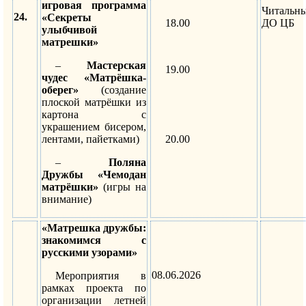
игровая программа
Читальн
24.
«Секреты
18.00
ДО ЦБ
улыбчивой
матрешки»
–
Мастерская
19.00
чудес «Матрёшка-
оберег»
(создание
плоской матрёшки из
картона с
украшением бисером,
лентами, пайетками)
20.00
–
Поляна
Дружбы «Чемодан
матрёшки»
(игры на
внимание)
«Матрешка дружбы:
знакомимся с
русскими узорами»
08.06.2026
Мероприятия в
рамках проекта по
организации летней