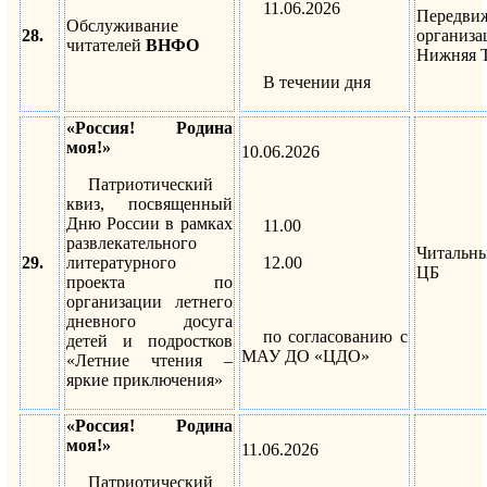
11.06.2026
Передв
Обслуживание
28.
организ
читателей
ВНФО
Нижняя 
В течении дня
«Россия! Родина
моя!»
10.06.2026
Патриотический
квиз, посвященный
Дню России в рамках
11.00
развлекательного
Читальн
29.
литературного
12.00
ЦБ
проекта по
организации летнего
дневного досуга
по согласованию с
детей и подростков
МАУ ДО «ЦДО»
«Летние чтения –
яркие приключения»
«Россия! Родина
моя!»
11.06.2026
Патриотический