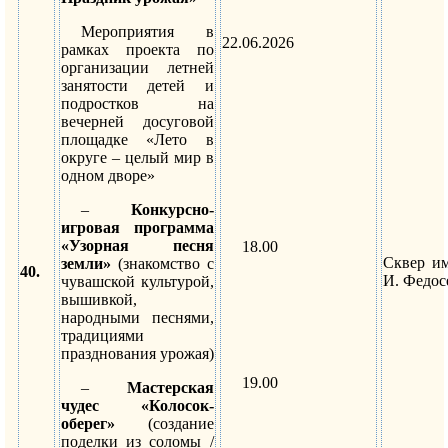
Мероприятия в
22.06.2026
рамках проекта по
организации летней
занятости детей и
подростков на
вечерней досуговой
площадке «Лето в
округе – целый мир в
одном дворе»
–
Конкурсно-
игровая программа
«Узорная песня
18.00
Сквер и
земли»
(знакомство с
40.
И. Федос
чувашской культурой,
вышивкой,
народными песнями,
традициями
празднования урожая)
19.00
–
Мастерская
чудес «Колосок-
оберег»
(создание
поделки из соломы /