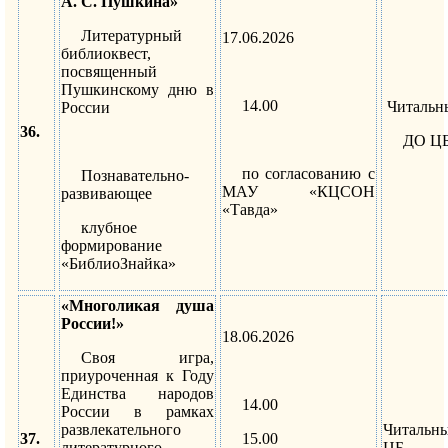
А. С. Пушкина»
Литературный
17.06.2026
библиоквест,
посвященный
Пушкинскому дню в
14.00
Читальны
России
36.
ДО Ц
по согласованию с
Познавательно-
МАУ «КЦСОН
развивающее
«Тавда»
клубное
формирование
«БиблиоЗнайка»
«Многоликая душа
России!»
18.06.2026
Своя игра,
приуроченная к Году
Единства народов
14.00
России в рамках
развлекательного
Читальн
37.
15.00
литературного
ЦБ