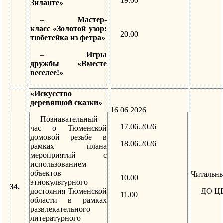
19.00
Зиланте»
–
Мастер-
класс «Золотой узор:
20.00
тюбетейка из фетра»
–
Игры
дружбы «Вместе
веселее!»
«Искусство
деревянной сказки»
16.06.2026
Познавательный
17.06.2026
час о Тюменской
домовой резьбе в
18.06.2026
рамках плана
мероприятий с
использованием
объектов
Читальны
10.00
этнокультурного
34.
достояния Тюменской
ДО Ц
11.00
области в рамках
развлекательного
литературного