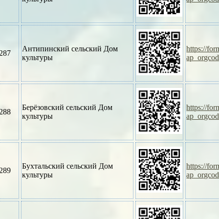
Антипинский сельский Дом
https://f
287
культуры
ap_orgco
Берёзовский сельский Дом
https://f
288
культуры
ap_orgco
Бухтальский сельский Дом
https://f
289
культуры
ap_orgco