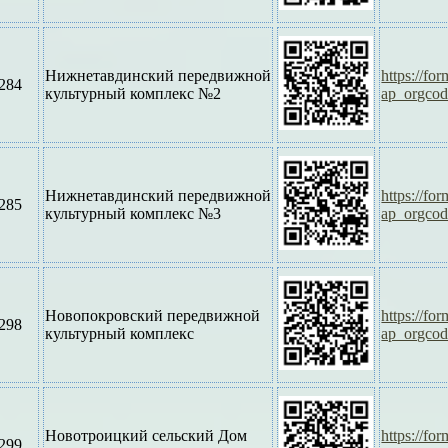
Нижнетавдинский передвижной
https://f
284
культурный комплекс №2
ap_orgco
Нижнетавдинский передвижной
https://f
285
культурный комплекс №3
ap_orgco
Новопокровский передвижной
https://f
298
культурный комплекс
ap_orgco
Новотроицкий сельский Дом
https://f
299