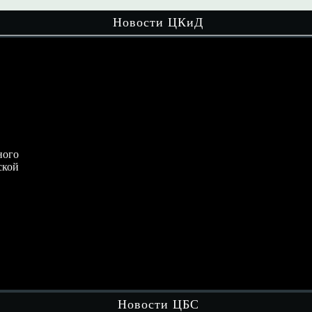
Новости ЦКиД
ого
Волонтёры культуры и активисты
кой
движения «Хранители истории» объединили
усилия и…
Читать далее
Волонтёры культуры в действии: день
памяти и полезных дел !
кул
Чит
Новости ЦБС