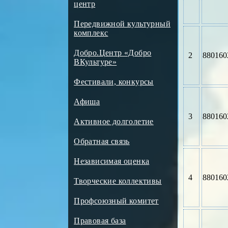
центр
Передвижной культурный
комплекс
Добро.Центр «Добро
2
880160
ВКультуре»
Фестивали, конкурсы
Афиша
3
880160
Активное долголетие
Обратная связь
Независимая оценка
4
880160
Творческие коллективы
Профсоюзный комитет
Правовая база