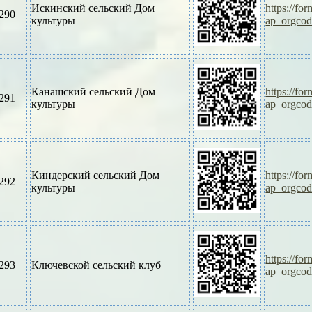
Искинский сельский Дом
https://f
290
культуры
ap_orgco
Канашский сельский Дом
https://f
291
культуры
ap_orgco
Киндерский сельский Дом
https://f
292
культуры
ap_orgco
https://f
293
Ключевской сельский клуб
ap_orgco