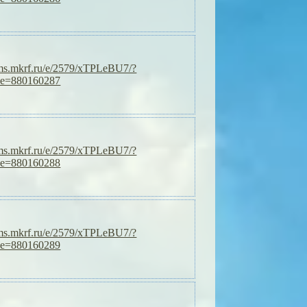
orms.mkrf.ru/e/2579/xTPLeBU7/?
de=880160287
orms.mkrf.ru/e/2579/xTPLeBU7/?
de=880160288
orms.mkrf.ru/e/2579/xTPLeBU7/?
de=880160289