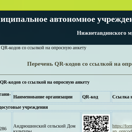
иципальное автономное учрежде
Нижнетавдинского м
QR-кодов со ссылкой на опросную анкету
Перечень QR-кодов со ссылкой на оп
 QR-кодов со ссылкой на опросную анкету
гани-
Наименование организации
QR-
код
Ссылка н
досуговые учреждения
Андрюшинский сельский Дом
https://f
286
культуры
ap_orgco