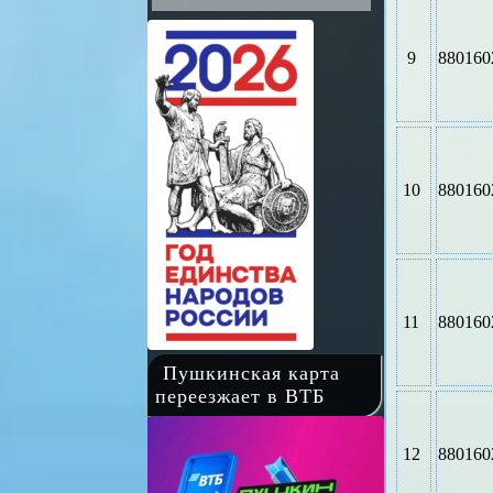
9
880160
10
880160
11
880160
Пушкинская карта
переезжает в ВТБ
12
880160