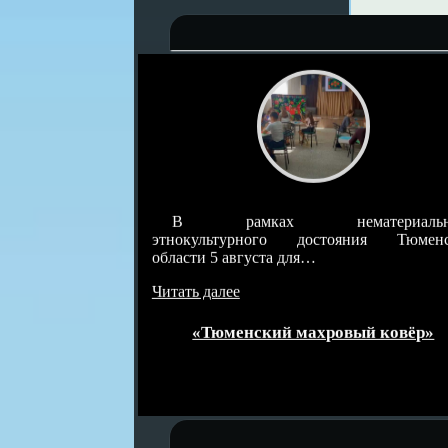
влекает детей
В рамках нематериальн
а очередном
этнокультурного достояния Тюменс
области 5 августа для…
Читать далее
месте»
«Тюменский махровый ковёр»