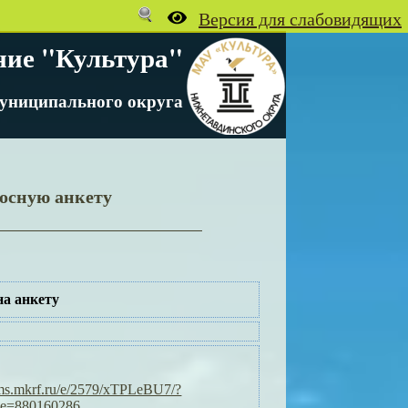
ние "Культура"
униципального округа
росную анкету
а анкету
orms.mkrf.ru/e/2579/xTPLeBU7/?
de=880160286