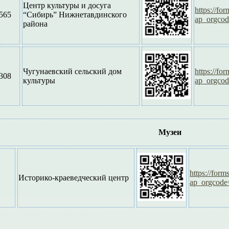
Центр культуры и досуга
https://f
565
“Сибирь” Нижнетавдинского
ap_orgco
района
Чугунаевский сельский дом
https://f
308
культуры
ap_orgco
Музеи
https://for
Историко-краеведческий центр
ap_orgcod