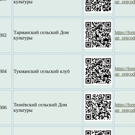
культуры
ap_orgco
Тарманский сельский Дом
https://f
302
культуры
ap_orgco
https://f
304
Тукманский сельский клуб
ap_orgco
Тюнёвский сельский Дом
https://f
306
культуры
ap_orgco