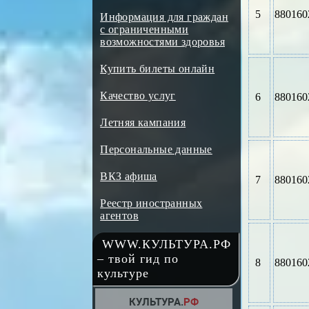
5
880160
Информация для граждан
с ограниченными
возможностями здоровья
Купить билеты онлайн
Качество услуг
6
880160
Летняя кампания
Персональные данные
ВКЗ афиша
7
880160
Реестр иностранных
агентов
WWW.КУЛЬТУРА.РФ
– твой гид по
8
880160
культуре