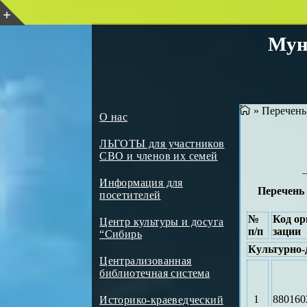
Мун
»
Перечень 
О нас
ЛЬГОТЫ для участников
СВО и членов их семей
Информация для
Перечень
посетителей
№
Код ор
Центр культуры и досуга
п/п
зации
“Сибирь
Культурно-
Централизованная
библиотечная система
1
880160
Историко-краеведческий