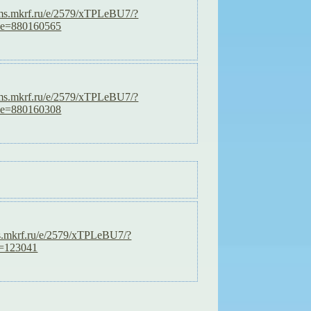
orms.mkrf.ru/e/2579/xTPLeBU7/?
de=880160565
orms.mkrf.ru/e/2579/xTPLeBU7/?
de=880160308
ms.mkrf.ru/e/2579/xTPLeBU7/?
e=123041