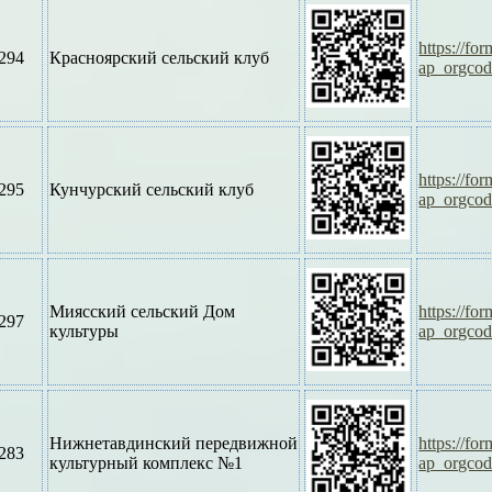
https://f
294
Красноярский сельский клуб
ap_orgco
https://f
295
Кунчурский сельский клуб
ap_orgco
Миясский сельский Дом
https://f
297
культуры
ap_orgco
Нижнетавдинский передвижной
https://f
283
культурный комплекс №1
ap_orgco