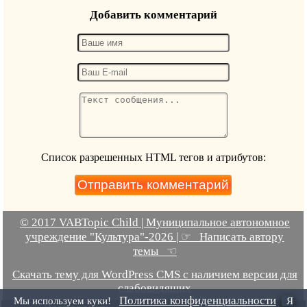
Добавить комментарий
Список разрешенных HTML тегов и атрибутов:
© 2017 VABTopic Child | Муниципальное автономное
учреждение "Культура"-2026 | ☞ Написать автору
темы ☜
Скачать тему для WordPress CMS с наличием версии для
слабовидящих
Политика конфиденциальности
Мы используем куки!
Я