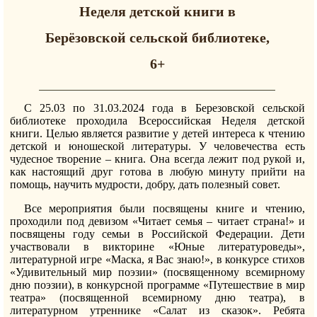
Неделя детской книги в
Берёзовской сельской библиотеке,
6+
С 25.03 по 31.03.2024 года в Березовской сельской
библиотеке проходила Всероссийская Неделя детской
книги. Целью является развитие у детей интереса к чтению
детской и юношеской литературы. У человечества есть
чудесное творение – книга. Она всегда лежит под рукой и,
как настоящий друг готова в любую минуту прийти на
помощь, научить мудрости, добру, дать полезный совет.
Все мероприятия были посвящены книге и чтению,
проходили под девизом «Читает семья – читает страна!» и
посвящены году семьи в Российской Федерации. Дети
участвовали в викторине «Юные литературоведы»,
литературной игре «Маска, я Вас знаю!», в конкурсе стихов
«Удивительный мир поэзии» (посвященному всемирному
дню поэзии), в конкурсной программе «Путешествие в мир
театра» (посвященной всемирному дню театра), в
литературном утреннике «Салат из сказок». Ребята