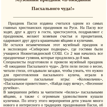
Пасхального чуда!»
Праздник Пасхи издавна считался одним из самых
главных христианских праздников на Руси. На Пасху все
ходят, друг к другу в гости, христосуются, поздравляют с
праздником, желают хозяевам счастья и процветания,
одаривают друг друга крашеными яйцами и куличами.
Не остался незамеченным этот музейный праздник и
в экспозиции «Сибирское подворье», где гостями были
учащиеся Нижнетавдинской СОШ. Со 2 мая начались все
праздничные гуляния, которые продлились до 8 мая.
Специалисты подготовили и провели музейный праздник
«В ожидании Пасхального чуда». Дети пели песни о весне,
читали стихи, отгадывали загадки, чтобы узнать, что нужно
для приготовления пасхального кулича, играли в
традиционные пасхальные игры: «Колокольчик»,
«Пасхальное приветствие», «Найди пару яичку», «Весенние
ручейки».
В завершении ребята за чаепитием «бились» пасхальными
яйцами, а также с огромным удовольствием кушали
куличики. По итогу этого мероприятия дети узнали много
нового и интересного о традициях празднования Пасхи, об