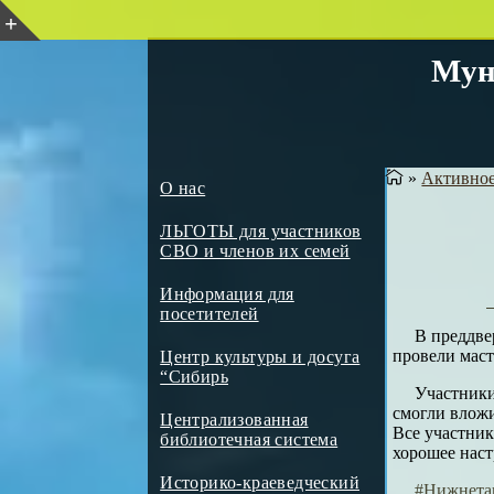
Мун
»
Активное
О нас
ЛЬГОТЫ для участников
СВО и членов их семей
Информация для
посетителей
В преддве
провели маст
Центр культуры и досуга
“Сибирь
Участники
смогли вложи
Централизованная
Все участник
библиотечная система
хорошее наст
Историко-краеведческий
#Нижнета