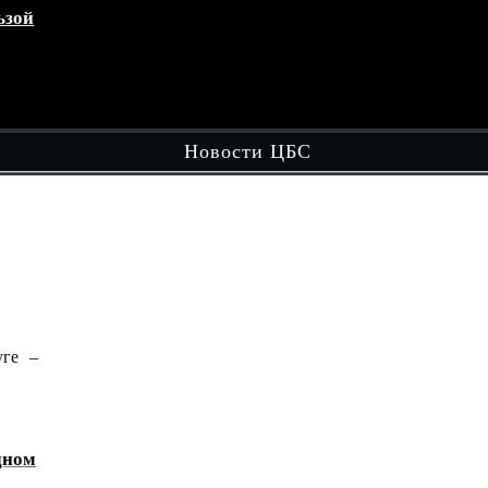
зой
Кружок «Играем вместе»
эт
обл
Чит
Новости ЦБС
ге –
В рамках вечерней досуговой площадки
"Вечером в Округе - Целый…
Читать далее
ном
«Домбра и легенда: голос степи»