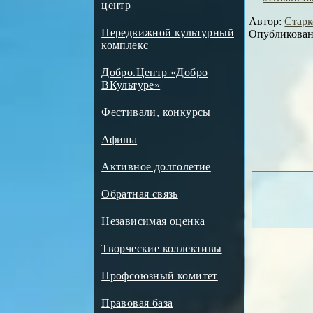
центр
Автор:
Старк
Передвижной культурный
Опубликовано
комплекс
Добро.Центр «Добро
ВКультуре»
Фестивали, конкурсы
Афиша
Активное долголетие
Обратная связь
Независимая оценка
Творческие коллективы
Профсоюзный комитет
Правовая база