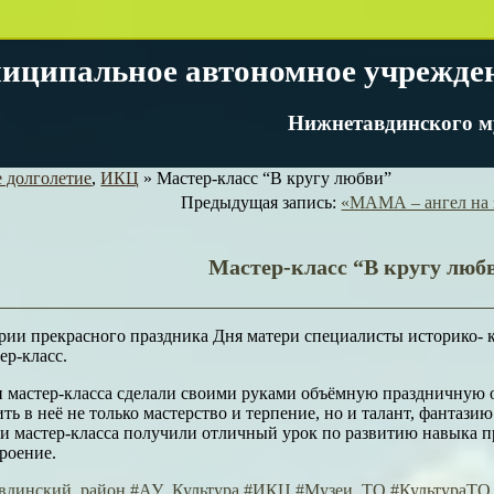
иципальное автономное учрежде
Нижнетавдинского м
 долголетие
,
ИКЦ
»
Мастер-класс “В кругу любви”
Предыдущая запись:
«МАМА – ангел на 
Мастер-класс “В кругу люб
рии прекрасного праздника Дня матери специалисты историко- к
ер-класс.
 мастер-класса сделали своими руками объёмную праздничную о
ть в неё не только мастерство и терпение, но и талант, фантазию
и мастер-класса получили отличный урок по развитию навыка п
роение.
вдинский_район
#АУ_Культура
#ИКЦ
#Музеи_ТО
#КультураТО