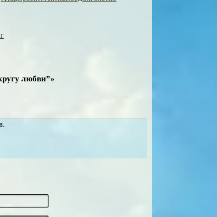
г
 кругу любви”»
в.