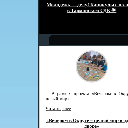
званием
Молодежь — делу! Каникулы с поль
а»
в Тарманском СДК 🌟
В рамках проекта «Вечером в Окру
целый мир в…
Читать далее
«Вечером в Округе – целый мир в од
дворе»