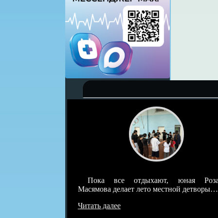
детскотек под
Пока все отдыхают, юная Розал
о была самая…
Масямова делает лето местной детворы…
Читать далее