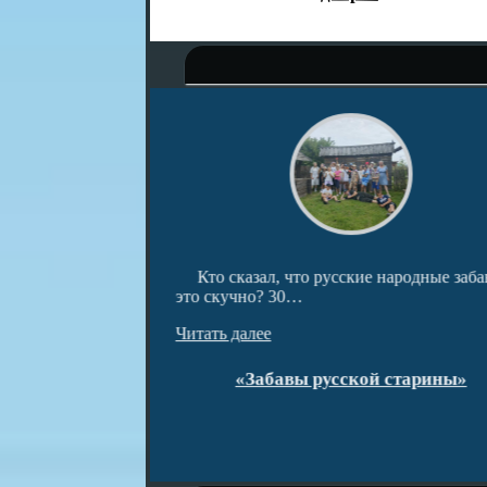
ведческом центре
Кто сказал, что русские народные заба
и…
это скучно? 30…
Читать далее
открытия!
«Забавы русской старины»