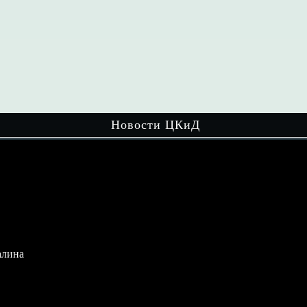
Новости ЦКиД
ина
Мир настольных игр увлекает детей
разного возраста! На очередном
мероприятии…
Читать далее