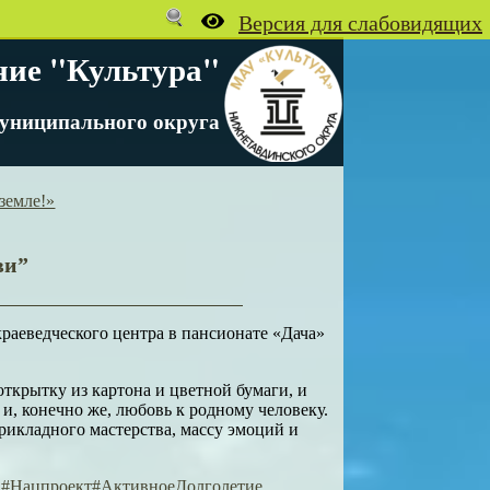
ние "Культура"
униципального округа
земле!»
ви”
раеведческого центра в пансионате «Дача»
ткрытку из картона и цветной бумаги, и
 и, конечно же, любовь к родному человеку.
рикладного мастерства, массу эмоций и
#Нацпроект
#АктивноеДолголетие