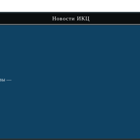
сам
Новости ИКЦ
Чит
вы —
В рамках музейно-просветительского
проекта «Сибири долька — Нижняя Тавда»
продолжается…
Читать далее
Путешествие по святым местам округа.
кра
Чит