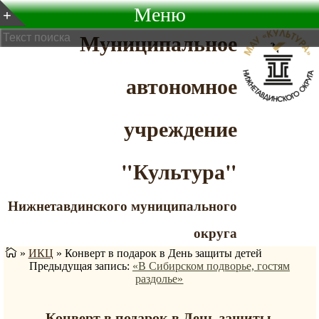
Меню
Муниципальное
автономное
учреждение
"Культура"
Нижнетавдинского муниципального
округа
»
ИКЦ
»
Конверт в подарок в День защиты детей
Предыдущая запись:
«В Сибирском подворье, гостям
раздолье»
Конверт в подарок в День защиты