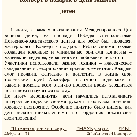
детей
1 июня, в рамках празднования Международного Дня
защиты детей, на площади Победы специалистами
Историко-краеведческого центра для ребят был проведен
мастер-класс «Конверт в подарок». Ребята своими руками
создавали красивые и уникальные оригами конверты –
маленькие шедевры, украшенные с любовью и теплотой.
Участники использовали разные техники – классическое
складывание и декорирование яркими элементами. Каждый
смог проявить фантазию и воплотить в жизнь свои
творческие идеи! Атмосфера взаимной поддержки и
радости помогла всем отлично провести время, зарядиться
позитивом и научиться новому.
По итогу мероприятия, дети научились изготавливать
интересные поделки своими руками и бонусом получили
хорошее настроение. Особенно приятно было видеть, как
дети делятся впечатлениями и с гордостью показывают
свои творения!
#Нижнетавдинский_округ
#МАУКультура
#ИКЦ
#Музеи_ТО
#СибирскоеПодворье