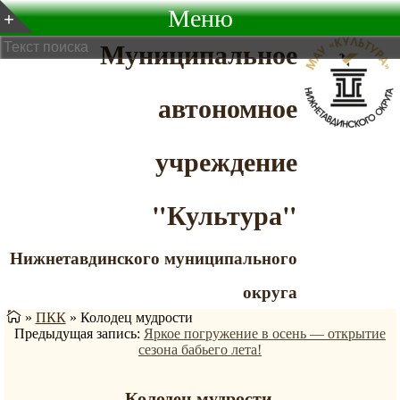
Меню
Муниципальное
автономное
учреждение
"Культура"
Нижнетавдинского муниципального
округа
»
ПКК
»
Колодец мудрости
Предыдущая запись:
Яркое погружение в осень — открытие
сезона бабьего лета!
Колодец мудрости