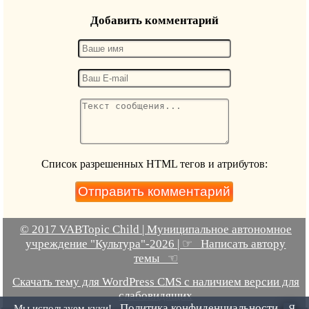
Добавить комментарий
Список разрешенных HTML тегов и атрибутов:
© 2017 VABTopic Child | Муниципальное автономное
учреждение "Культура"-2026 | ☞ Написать автору
темы ☜
Скачать тему для WordPress CMS с наличием версии для
слабовидящих
Политика конфиденциальности
Мы используем куки!
Я