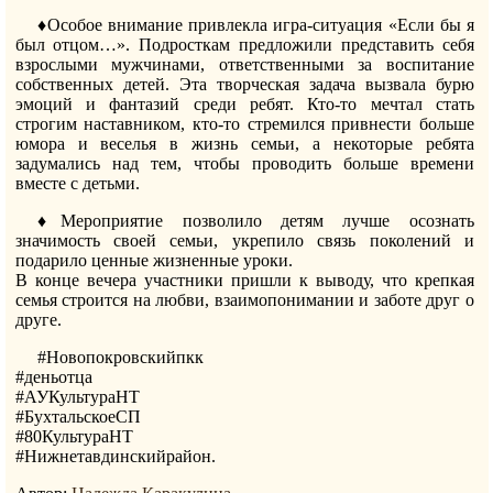
♦️Особое внимание привлекла игра-ситуация «Если бы я
был отцом…». Подросткам предложили представить себя
взрослыми мужчинами, ответственными за воспитание
собственных детей. Эта творческая задача вызвала бурю
эмоций и фантазий среди ребят. Кто-то мечтал стать
строгим наставником, кто-то стремился привнести больше
юмора и веселья в жизнь семьи, а некоторые ребята
задумались над тем, чтобы проводить больше времени
вместе с детьми.
♦️Мероприятие позволило детям лучше осознать
значимость своей семьи, укрепило связь поколений и
подарило ценные жизненные уроки.
В конце вечера участники пришли к выводу, что крепкая
семья строится на любви, взаимопонимании и заботе друг о
друге.
#Новопокровскийпкк
#деньотца
#АУКультураНТ
#БухтальскоеСП
#80КультураНТ
#Нижнетавдинскийрайон.