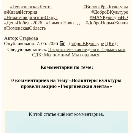
#ГеоргиевскаяЛента
#ВолонтёрыКультуры
#ЖиваяИстория
#ДоброВКультуре
#НижнетавдинскийОкруг
#МАУКультураНО
#ДеньПобеды2026
#ПамятьНавсегда
#ДоброНормаЖизни
#ТюменскаяОбласть
Автор:
Старкова
Опубликовано: 7. 05. 2026
Добро ВКультуре
ЦКиД
Следующая запись:
Патриотическая неделя в Тарманском
СДК: Мы помним! Мы гордимся!
Комментарии по теме:
0 комментариев на тему «Волонтёры культуры
провели акцию «Георгиевская лента»»
К этой статье ещё нет комментариев.