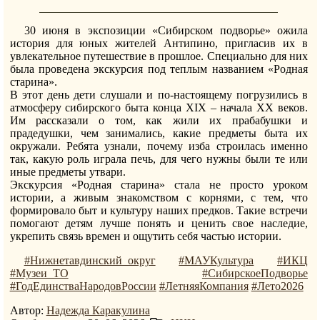
30 июня в экспозиции «Сибирском подворье» ожила
история для юных жителей Антипино, пригласив их в
увлекательное путешествие в прошлое. Специально для них
была проведена экскурсия под теплым названием «Родная
старина».
В этот день дети слушали и по-настоящему погрузились в
атмосферу сибирского быта конца XIX – начала XX веков.
Им рассказали о том, как жили их прабабушки и
прадедушки, чем занимались, какие предметы быта их
окружали. Ребята узнали, почему изба строилась именно
так, какую роль играла печь, для чего нужны были те или
иные предметы утвари.
Экскурсия «Родная старина» стала не просто уроком
истории, а живым знакомством с корнями, с тем, что
формировало быт и культуру наших предков. Такие встречи
помогают детям лучше понять и ценить свое наследие,
укрепить связь времен и ощутить себя частью истории.
#Нижнетавдинский_округ
#МАУКультура
#ИКЦ
#Музеи_ТО
#СибирскоеПодворье
#ГодЕдинстваНародовРоссии
#ЛетняяКомпания
#Лето2026
Автор:
Надежда Каракулина