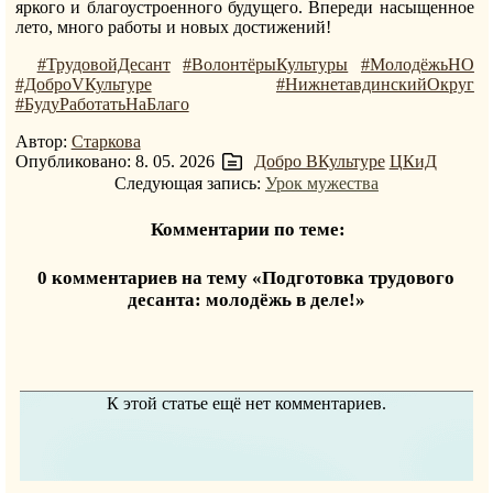
яркого и благоустроенного будущего. Впереди насыщенное
лето, много работы и новых достижений!
#ТрудовойДесант
#ВолонтёрыКультуры
#МолодёжьНО
#ДоброVКультуре
#НижнетавдинскийОкруг
#БудуРаботатьНаБлаго
Автор:
Старкова
Опубликовано: 8. 05. 2026
Добро ВКультуре
ЦКиД
Следующая запись:
Урок мужества
Комментарии по теме:
0 комментариев на тему «Подготовка трудового
десанта: молодёжь в деле!»
К этой статье ещё нет комментариев.