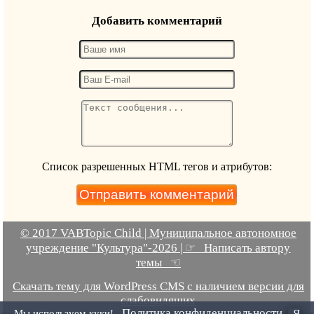
Добавить комментарий
Список разрешенных HTML тегов и атрибутов:
© 2017 VABTopic Child | Муниципальное автономное
учреждение "Культура"-2026 | ☞ Написать автору
темы ☜
Скачать тему для WordPress CMS с наличием версии для
слабовидящих
Политика конфиденциальности
Мы используем куки!
Я