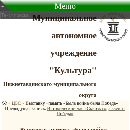
Меню
Муниципальное
автономное
учреждение
"Культура"
Нижнетавдинского муниципального
округа
»
ЦБС
»
Выставку –память «Была война-была Победа»
Предыдущая запись:
Исторический час «Сквозь года звенит
Победа»
Выставку –память «Была война-